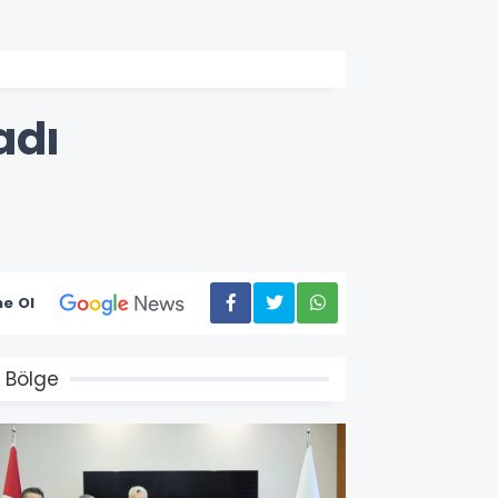
adı
e Ol
 Bölge