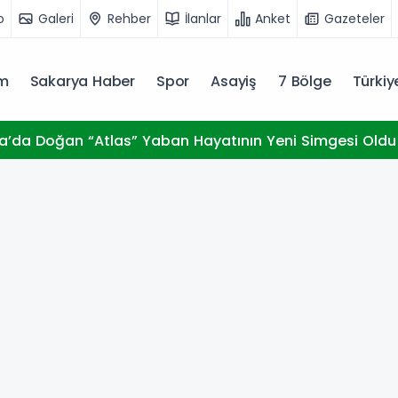
o
Galeri
Rehber
İlanlar
Anket
Gazeteler
m
Sakarya Haber
Spor
Asayiş
7 Bölge
Türki
’da Doğan “Atlas” Yaban Hayatının Yeni Simgesi Oldu