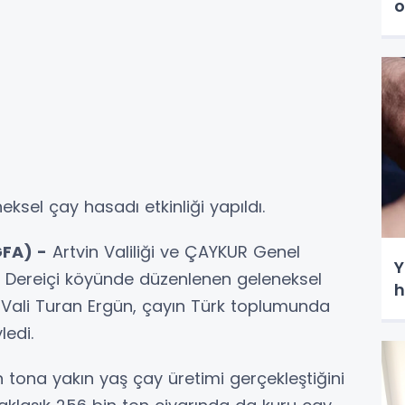
o
ksel çay hasadı etkinliği yapıldı.
FA) -
Artvin Valiliği ve ÇAYKUR Genel
Y
ğlı Dereiçi köyünde düzenlenen geleneksel
h
ali Turan Ergün, çayın Türk toplumunda
ledi.
 tona yakın yaş çay üretimi gerçekleştiğini