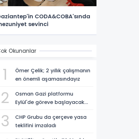
aziantep'in CODA&COBA'sında
ezuniyet sevinci
ok Okunanlar
1
Ömer Çelik; 2 yıllık çalışmanın
en önemli aşamasındayız
2
Osman Gazi platformu
Eylül'de göreve başlayacak...
3
CHP Grubu da çerçeve yasa
teklifini imzaladı