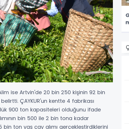
G
m
Ç
m ise Artvin'de 20 bin 250 kişinin 92 bin
belirtti. ÇAYKUR'un kentte 4 fabrikası
lük 900 ton kapasiteleri olduğunu ifade
mının bin 500 ile 2 bin tona kadar
5 bin ton yaş çay alımı gerçekleştirdiklerini