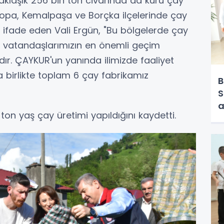
yaklaşık 256 bin ton civarında da kuru çay
i, Hopa, Kemalpaşa ve Borçka ilçelerinde çay
ı ifade eden Vali Ergün, "Bu bölgelerde çay
r vatandaşlarımızın en önemli geçim
dır. ÇAYKUR'un yanında ilimizde faaliyet
la birlikte toplam 6 çay fabrikamız
B
S
a
 ton yaş çay üretimi yapıldığını kaydetti.