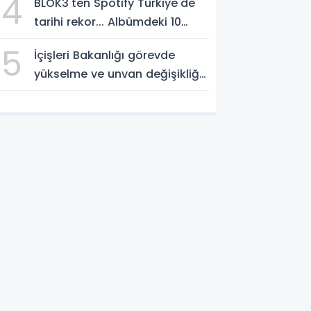
4
BLOK3'ten Spotify Türkiye'de
tarihi rekor... Albümdeki 10
şarkının tamamı Top 50'ye
5
İçişleri Bakanlığı görevde
girdi
yükselme ve unvan değişikliği
sınavı takvimini açıkladı