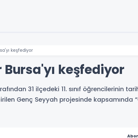
sa'yı keşfediyor
 Bursa'yı keşfediyor
fından 31 ilçedeki 11. sınıf öğrencilerinin tari
rilen Genç Seyyah projesinde kapsamında “
Abon