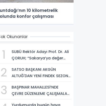
untdağı’nın 10 kilometrelik
olunda konfor çalışması
ok Okunanlar
1
SUBÜ Rektör Adayı Prof. Dr. Ali
ÇORUH; “Sakarya’ya değer
katan bir üniversite inşa
2
SATSO BAŞKANI AKGÜN
etmek istiyorum”
ALTUĞ'DAN YENİ FINDEK SEZONU
AÇIKLAMASI
3
BAŞPINAR MAHALLESİ’NDE
ÇEVRE DÜZENLEME ÇALIŞMALARI
SÜRÜYOR
Yurdumuzda bugün hava