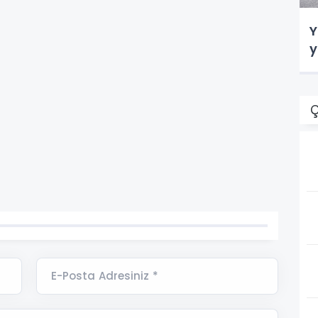
Y
y
Ç
E-Posta Adresiniz *