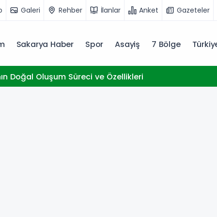
o
Galeri
Rehber
İlanlar
Anket
Gazeteler
m
Sakarya Haber
Spor
Asayiş
7 Bölge
Türki
nın Doğal Oluşum Süreci ve Özellikleri