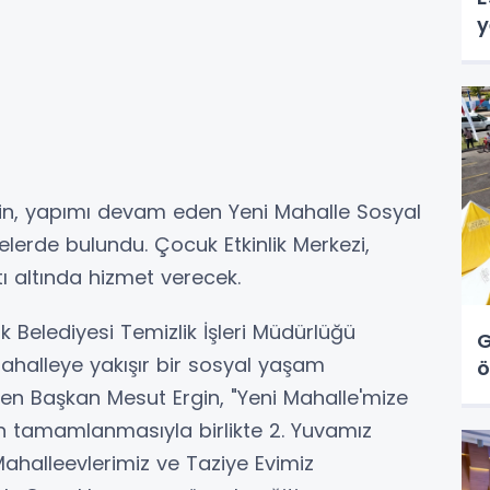
y
gin, yapımı devam eden Yeni Mahalle Sosyal
erde bulundu. Çocuk Etkinlik Merkezi,
tı altında hizmet verecek.
ık Belediyesi Temizlik İşleri Müdürlüğü
G
mahalleye yakışır bir sosyal yaşam
ö
en Başkan Mesut Ergin, "Yeni Mahalle'mize
ın tamamlanmasıyla birlikte 2. Yuvamız
Mahalleevlerimiz ve Taziye Evimiz