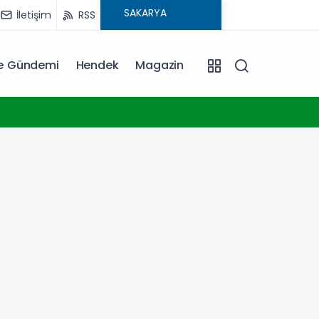
İletişim
RSS
ye Gündemi
Hendek
Magazin
23:17
Konya 