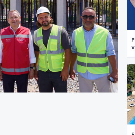
P
v
E