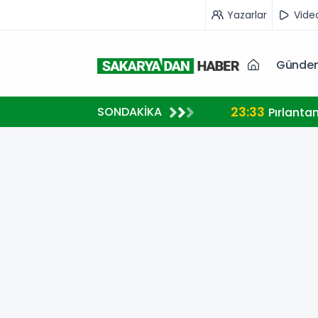
Yazarlar
Vide
Günde
23:33
SONDAKİKA
A MİLLİ TAKIM FORMASI GİYECEK
Pırlanta