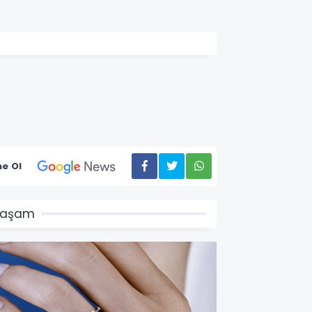
e Ol
Yaşam