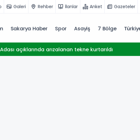
o
Galeri
Rehber
İlanlar
Anket
Gazeteler
m
Sakarya Haber
Spor
Asayiş
7 Bölge
Türki
dası açıklarında arızalanan tekne kurtarıldı