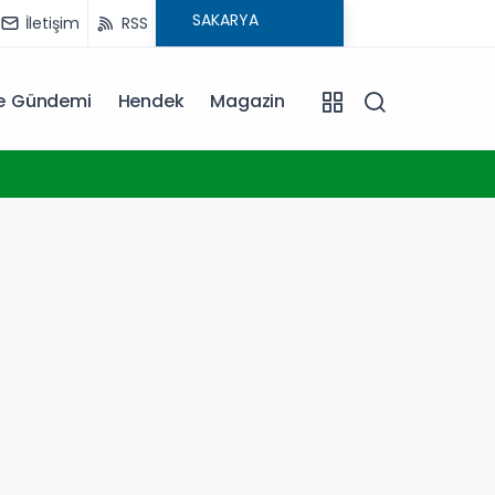
İletişim
RSS
ye Gündemi
Hendek
Magazin
20:06
Erkan