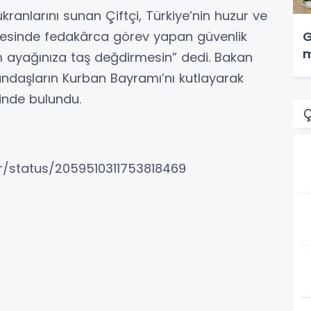
kranlarını sunan Çiftçi, Türkiye’nin huzur ve
r ötesinde fedakârca görev yapan güvenlik
G
m
m ayağınıza taş değdirmesin” dedi. Bakan
ndaşların Kurban Bayramı’nı kutlayarak
sinde bulundu.
Ç
tr/status/2059510311753818469