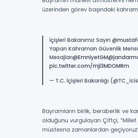
Bayramın manevi atmosferini hemşeh
üzerinden görev başındaki kahram
İçişleri Bakanımız Sayın
@mustafa
Yapan Kahraman Güvenlik Mensupl
Mesajları
@EmniyetGM
@jandarm
pic.twitter.com/mji3MDOMRm
— T.C. İçişleri Bakanlığı (@TC_icis
Bayramların birlik, beraberlik ve ka
olduğunu vurgulayan Çiftçi, “Mille
müstesna zamanlardan geçiyoruz” i