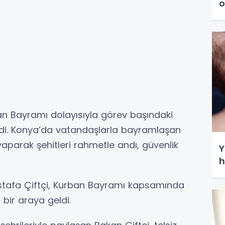
o
ban Bayramı dolayısıyla görev başındaki
endi. Konya’da vatandaşlarla bayramlaşan
 yaparak şehitleri rahmetle andı, güvenlik
Y
h
ustafa Çiftçi, Kurban Bayramı kapsamında
bir araya geldi.