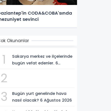
aziantep'in CODA&COBA'sında
ezuniyet sevinci
ok Okunanlar
1
Sakarya merkez ve ilçelerinde
bugün vefat edenler. 6
Ağustos 2026
2
3
Bugün yurt genelinde hava
nasıl olacak? 6 Ağustos 2026