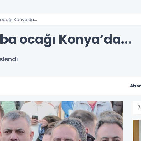
ocağı Konya’da...
aba ocağı Konya’da...
slendi
Abon
7