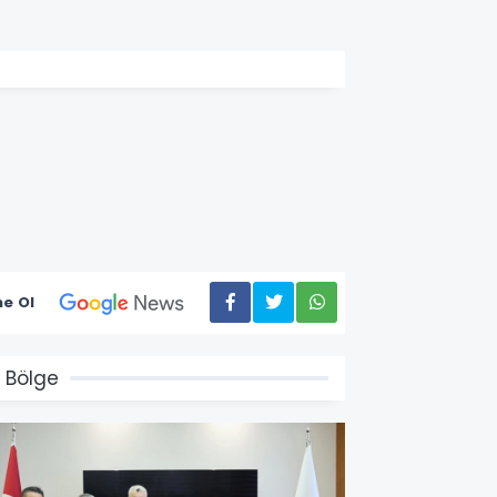
e Ol
 Bölge