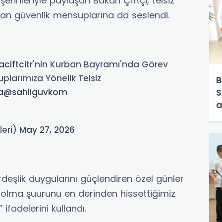
rileriyle paylaşan Bakan Çiftçi, telsiz
an güvenlik mensuplarına da seslendi.
ciftcitr
'nin Kurban Bayramı'nda Görev
arımıza Yönelik Telsiz
B
a
@sahilguvkom
S
a
leri)
May 27, 2026
rdeşlik duygularını güçlendiren özel günler
t olma şuurunu en derinden hissettiğimiz
fadelerini kullandı.