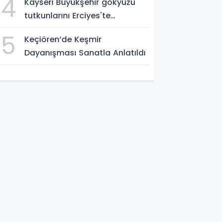
4
Kayseri Büyükşehir gökyüzü
tutkunlarını Erciyes'te
buluşturacak
5
Keçiören’de Keşmir
Dayanışması Sanatla Anlatıldı