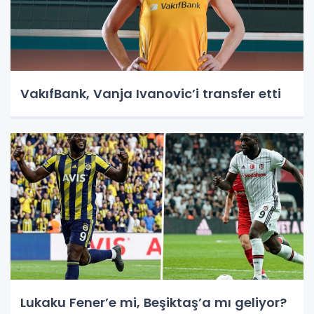
VakıfBank, Vanja Ivanovic’i transfer etti
Lukaku Fener’e mi, Beşiktaş’a mı geliyor?