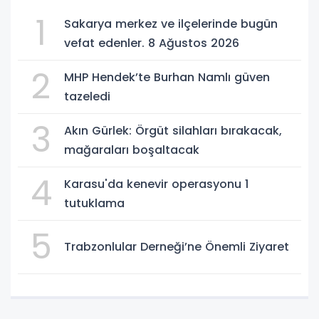
1
Sakarya merkez ve ilçelerinde bugün
vefat edenler. 8 Ağustos 2026
2
MHP Hendek’te Burhan Namlı güven
tazeledi
3
Akın Gürlek: Örgüt silahları bırakacak,
mağaraları boşaltacak
4
Karasu'da kenevir operasyonu 1
tutuklama
5
Trabzonlular Derneği’ne Önemli Ziyaret