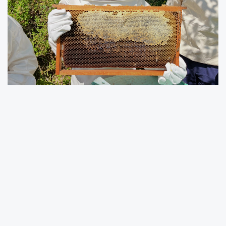
Nurcan KIRCALI / İSTANBUL (İGFA) -
Program
öncesi bilgilendirme konuşması yapan Şile İlçe
Tarım ve Orman Müdürü Ramazan Konuşkan;
coğrafi işaretli iki ürününün olduğunu tekstilde
Şile Bezi, gıdada Şile Kestane Balı olduğuna
dikkat çekti.