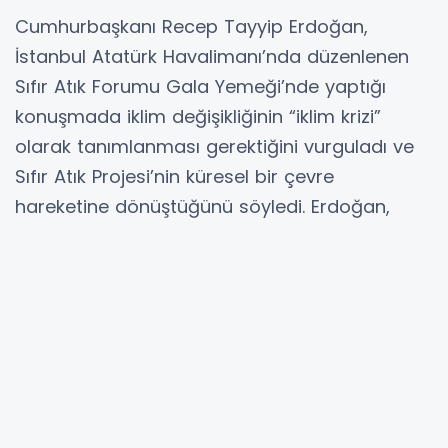
Cumhurbaşkanı Recep Tayyip Erdoğan,
İstanbul Atatürk Havalimanı’nda düzenlenen
Sıfır Atık Forumu Gala Yemeği’nde yaptığı
konuşmada iklim değişikliğinin “iklim krizi”
olarak tanımlanması gerektiğini vurguladı ve
Sıfır Atık Projesi’nin küresel bir çevre
hareketine dönüştüğünü söyledi. Erdoğan,
yüzde 37,5 oranında olan geri kazanım
hedeflerinin 2053'te yüzde 70'e olduğunu
kaydetti.
İSTANBUL (İGFA)
- Cumhurbaşkanı Recep
Tayyip Erdoğan, Sıfır Atık Forumu Gala Yemeği
kapsamında İstanbul Atatürk Havalimanı’nda
düzenlenen programda konuştu.