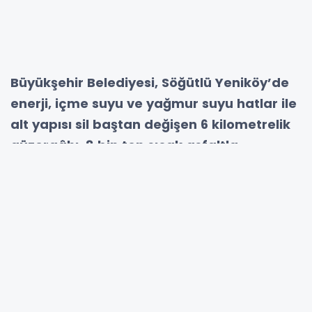
Büyükşehir Belediyesi, Söğütlü Yeniköy’de
enerji, içme suyu ve yağmur suyu hatlar ile
alt yapısı sil baştan değişen 6 kilometrelik
güzergâhı, 8 bin ton sıcak asfaltla
buluşturarak modern ve güçlü bir üst
yapıya kavuşturuyor.
Sakarya Büyükşehir Belediyesi, şehir
genelinde sürdürdüğü ulaşım yatırımlarına
Söğütlü ilçesinde devam ediyor.