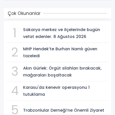
Çok Okunanlar
1
Sakarya merkez ve ilçelerinde bugün
vefat edenler. 8 Ağustos 2026
2
MHP Hendek’te Burhan Namlı güven
tazeledi
3
Akın Gürlek: Örgüt silahları bırakacak,
mağaraları boşaltacak
4
Karasu'da kenevir operasyonu 1
tutuklama
5
Trabzonlular Derneği’ne Önemli Ziyaret