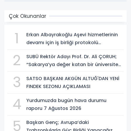
Çok Okunanlar
1
Erkan Albayrakoğlu Aşevi hizmetlerinin
devamı için iş birliği protokolü
imzalandı.
2
SUBÜ Rektör Adayı Prof. Dr. Ali ÇORUH;
“Sakarya’ya değer katan bir üniversite
inşa etmek istiyorum”
3
SATSO BAŞKANI AKGÜN ALTUĞ'DAN YENİ
FINDEK SEZONU AÇIKLAMASI
4
Yurdumuzda bugün hava durumu
raporu 7 Ağustos 2026
5
Başkan Genç; Avrupa’daki
Trabzonlularla Güç Birliği Yapacağız