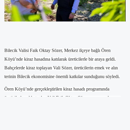
Bilecik Valisi Faik Oktay Sözer, Merkez ilçeye bağlı Ören
Köyü’nde kiraz hasadına katılarak üreticilerle bir araya geldi.
Bahçelerde kiraz toplayan Vali Sözer, üreticilerin emek ve alın
terinin Bilecik ekonomisine önemli katkılar sunduğunu söyledi.
Ören Köyü’nde gerçekleştirilen kiraz hasadı programında
üreticilerle sohbet eden Vali Faik Oktay Sözer, sezonun durumu
ve üretim süreci hakkında bilgi aldı. Hasat çalışmalarını yerinde
inceleyen Sözer, tarımsal üretimin bölge ekonomisinin temel
dinamiklerinden biri olduğunu vurguladı.