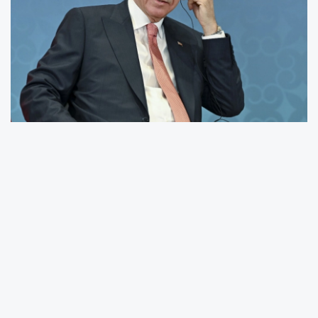
ANKARA (İGFA) -
Cumhurbaşkanı Recep
Tayyip Erdoğan’ın devlet ve hükûmet
başkanlarıyla yaptığı telekonferans
görüşmesine ilişkin açıklama İletişim
Başkanlığı'ndan geldi.
ABD Başkanı Donald Trump ve birçok