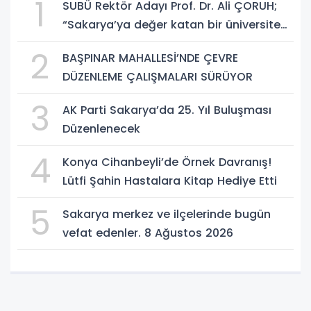
1
SUBÜ Rektör Adayı Prof. Dr. Ali ÇORUH;
“Sakarya’ya değer katan bir üniversite
inşa etmek istiyorum”
2
BAŞPINAR MAHALLESİ’NDE ÇEVRE
DÜZENLEME ÇALIŞMALARI SÜRÜYOR
3
AK Parti Sakarya’da 25. Yıl Buluşması
Düzenlenecek
4
Konya Cihanbeyli’de Örnek Davranış!
Lütfi Şahin Hastalara Kitap Hediye Etti
5
Sakarya merkez ve ilçelerinde bugün
vefat edenler. 8 Ağustos 2026