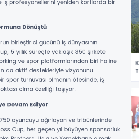
 iş profesyonellerini yeniden kortlarda bir
tformuna Dönüştü
run birleştirici gücünü iş dünyasının
 5 yıllık süreçte yaklaşık 350 şirkete
orking ve spor platformlarından biri haline
K
n da aktif destekleriyle vizyonunu
T
r spor turnuvası olmanın ötesinde, iş
oktası olma özelliği taşıyor.
ye Devam Ediyor
 750 oyuncuyu ağırlayan ve tribünlerinde
n Boss Cup, her geçen yıl büyüyen sponsorluk
rooks Brothers, Usla ve Yemekhane olmak