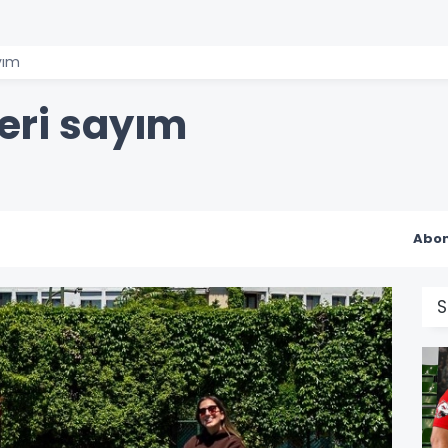
yım
geri sayım
Abon
S