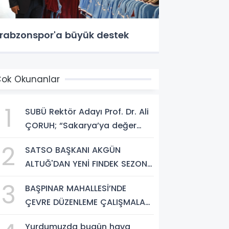
rabzonspor'a büyük destek
ok Okunanlar
1
SUBÜ Rektör Adayı Prof. Dr. Ali
ÇORUH; “Sakarya’ya değer
katan bir üniversite inşa
2
SATSO BAŞKANI AKGÜN
etmek istiyorum”
ALTUĞ'DAN YENİ FINDEK SEZONU
AÇIKLAMASI
3
BAŞPINAR MAHALLESİ’NDE
ÇEVRE DÜZENLEME ÇALIŞMALARI
SÜRÜYOR
Yurdumuzda bugün hava