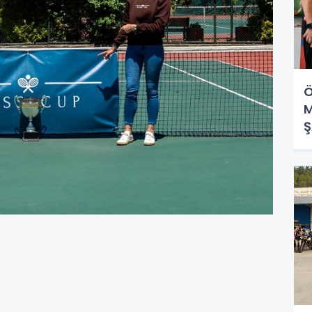
Ö
M
Ş
F