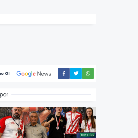
e Ol
por