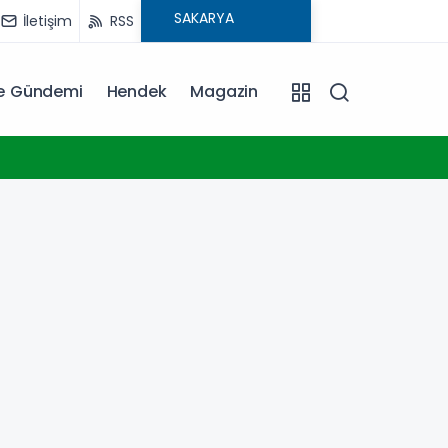
İletişim
RSS
ye Gündemi
Hendek
Magazin
23:17
Konya 