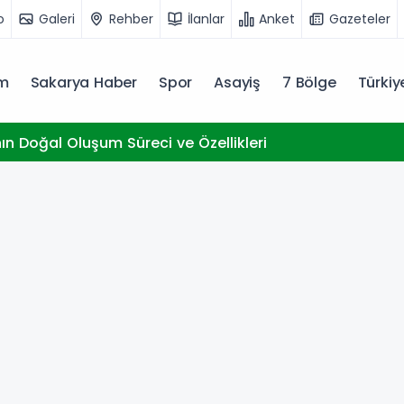
o
Galeri
Rehber
İlanlar
Anket
Gazeteler
m
Sakarya Haber
Spor
Asayiş
7 Bölge
Türki
nın Doğal Oluşum Süreci ve Özellikleri