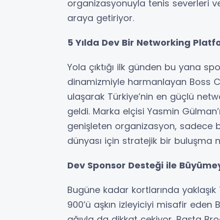
organizasyonuyla tenis severleri ve
araya getiriyor.
5 Yılda Dev Bir Networking Pla
Yola çıktığı ilk günden bu yana spo
dinamizmiyle harmanlayan Boss Cup,
ulaşarak Türkiye’nin en güçlü netw
geldi. Marka elçisi Yasmin Gülman’ı
genişleten organizasyon, sadece bi
dünyası için stratejik bir buluşma n
Dev Sponsor Desteği ile Büyüme
Bugüne kadar kortlarında yaklaşık
900’ü aşkın izleyiciyi misafir ede
ağıyla da dikkat çekiyor. Başta B