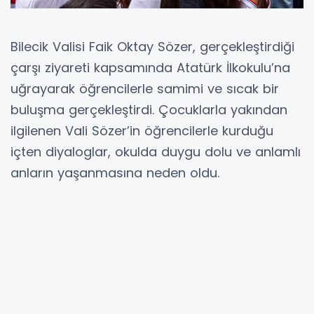
Bilecik Valisi Faik Oktay Sözer, gerçekleştirdiği
çarşı ziyareti kapsamında Atatürk İlkokulu’na
uğrayarak öğrencilerle samimi ve sıcak bir
buluşma gerçekleştirdi. Çocuklarla yakından
ilgilenen Vali Sözer’in öğrencilerle kurduğu
içten diyaloglar, okulda duygu dolu ve anlamlı
anların yaşanmasına neden oldu.
Pazaryeri Gündem / BİLECİK (İGFA) -
Sınıfları
ziyaret ederek öğrencilerle sohbet eden Bilecik
Valisi Faik Oktay Sözer, çocukların eğitim
hayatları, hayalleri ve hedefleri hakkında
konuştu.