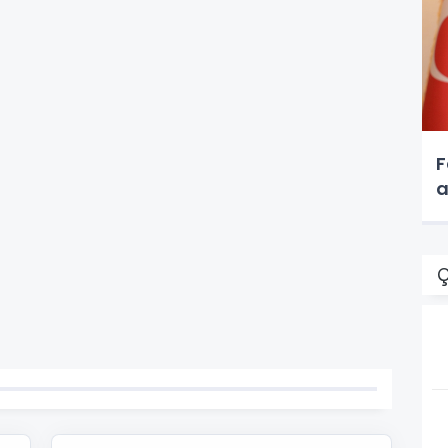
F
a
Ç