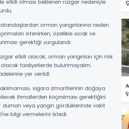
e etkili olması beklenen rüzgar nedeniyle
Ç
urdu.
vatandaşlardan orman yangınlarına neden
ınmaları istenirken, özellikle sıcak ve
unması gerektiği vurgulandı.
gar etkili olacak, orman yangınları için risk
 olacak faaliyetlerde bulunmayalım.
adelerine yer verildi.
A
 yakılmaması, sigara izmaritlerinin doğaya
ç
lecek ihmallerden kaçınılması gerektiğini
bir duman veya yangın gördüklerinde vakit
e bilgi vermelerini istedi.