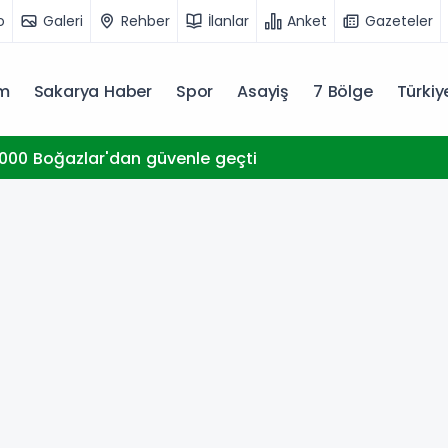
o
Galeri
Rehber
İlanlar
Anket
Gazeteler
m
Sakarya Haber
Spor
Asayiş
7 Bölge
Türki
000 Boğazlar'dan güvenle geçti