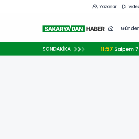
Yazarlar
Vide
Günde
11:57
SONDAKİKA
etlere yönlendirdi
Saipem 7