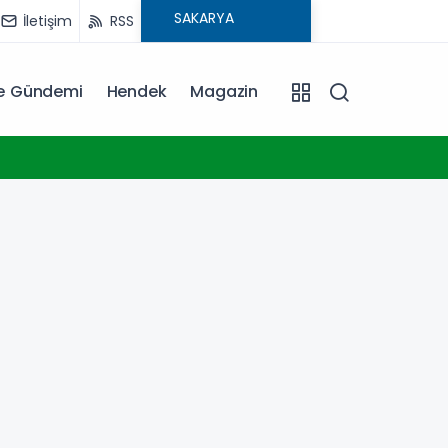
İletişim
RSS
ye Gündemi
Hendek
Magazin
01:17
Çocuk 