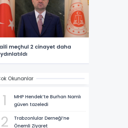
aili meçhul 2 cinayet daha
ydınlatıldı
ok Okunanlar
1
MHP Hendek’te Burhan Namlı
güven tazeledi
2
Trabzonlular Derneği’ne
Önemli Ziyaret