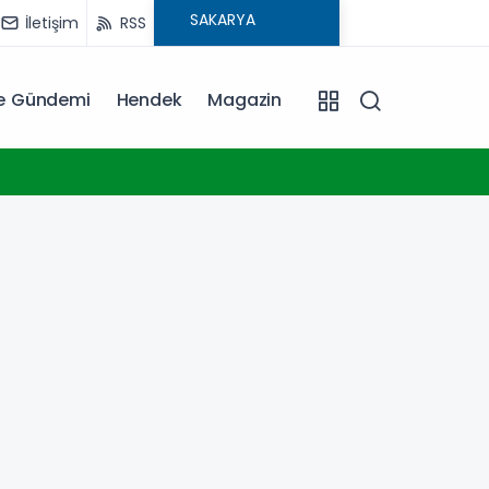
İletişim
RSS
ye Gündemi
Hendek
Magazin
17:39
Kocael