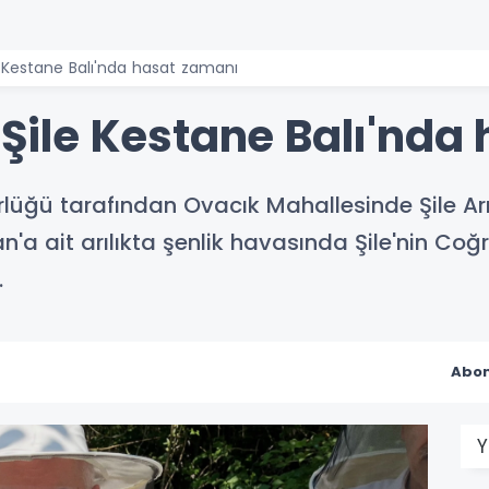
le Kestane Balı'nda hasat zamanı
i Şile Kestane Balı'nd
üğü tarafından Ovacık Mahallesinde Şile Arıcı
a ait arılıkta şenlik havasında Şile'nin Coğra
.
Abon