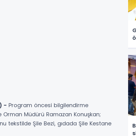
G
ö
) -
Program öncesi bilgilendirme
 ve Orman Müdürü Ramazan Konuşkan;
nu tekstilde Şile Bezi, gıdada Şile Kestane
B
s