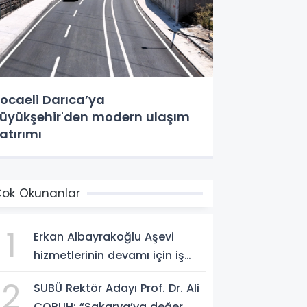
ocaeli Darıca’ya
üyükşehir'den modern ulaşım
atırımı
ok Okunanlar
1
Erkan Albayrakoğlu Aşevi
hizmetlerinin devamı için iş
birliği protokolü imzalandı.
2
SUBÜ Rektör Adayı Prof. Dr. Ali
ÇORUH; “Sakarya’ya değer