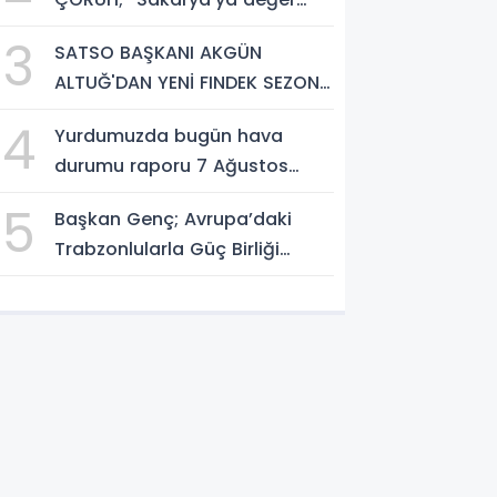
katan bir üniversite inşa
3
SATSO BAŞKANI AKGÜN
etmek istiyorum”
ALTUĞ'DAN YENİ FINDEK SEZONU
AÇIKLAMASI
4
Yurdumuzda bugün hava
durumu raporu 7 Ağustos
2026
5
Başkan Genç; Avrupa’daki
Trabzonlularla Güç Birliği
Yapacağız