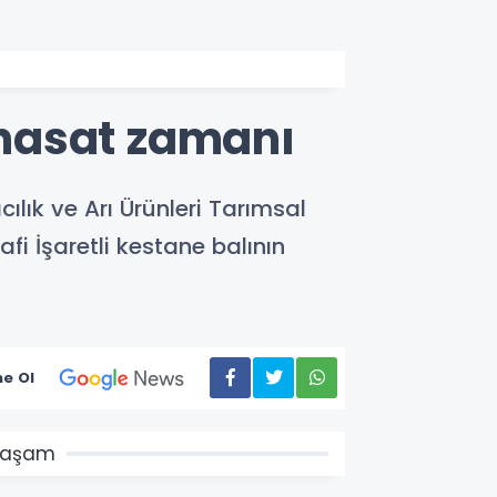
a hasat zamanı
lık ve Arı Ürünleri Tarımsal
fi İşaretli kestane balının
e Ol
Yaşam