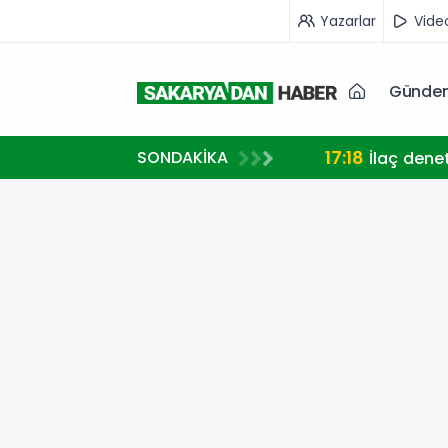
Yazarlar
Vide
Günde
17:18
SONDAKİKA
İlaç dene