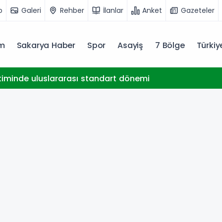
o
Galeri
Rehber
İlanlar
Anket
Gazeteler
m
Sakarya Haber
Spor
Asayiş
7 Bölge
Türki
timinde uluslararası standart dönemi