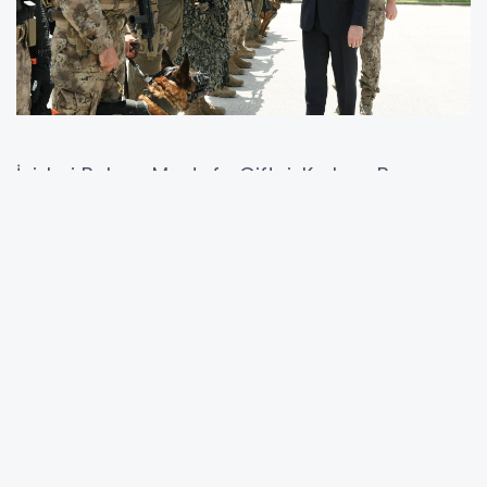
İçişleri Bakanı Mustafa Çiftçi, Kurban Bayramı
dolayısıyla Özel Harekat Başkanlığı’nı ziyaret
ederek görev başındaki kahramanlarla bir
araya geldi. Ziyaret kapsamında 15 Temmuz
Şehitler Anıtı da ziyaret edilerek şehitler
dualarla anıldı.