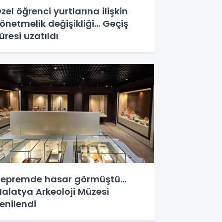
zel öğrenci yurtlarına ilişkin
önetmelik değişikliği... Geçiş
üresi uzatıldı
epremde hasar görmüştü...
alatya Arkeoloji Müzesi
enilendi