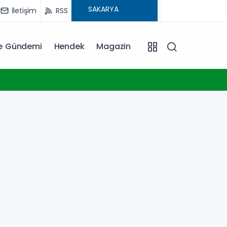
İletişim
RSS
ye Gündemi
Hendek
Magazin
23:17
Konya 