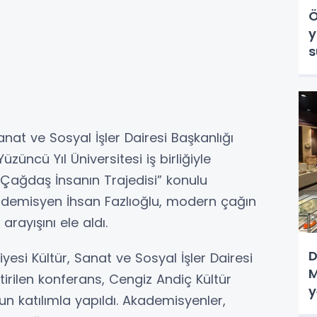
Ö
y
s
anat ve Sosyal İşler Dairesi Başkanlığı
züncü Yıl Üniversitesi iş birliğiyle
 Çağdaş İnsanın Trajedisi” konulu
demisyen İhsan Fazlıoğlu, modern çağın
arayışını ele aldı.
D
esi Kültür, Sanat ve Sosyal İşler Dairesi
M
irilen konferans, Cengiz Andiç Kültür
y
 katılımla yapıldı. Akademisyenler,