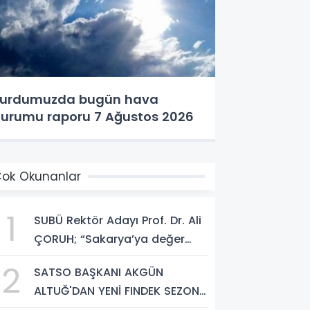
urdumuzda bugün hava
urumu raporu 7 Ağustos 2026
ok Okunanlar
1
SUBÜ Rektör Adayı Prof. Dr. Ali
ÇORUH; “Sakarya’ya değer
katan bir üniversite inşa
2
SATSO BAŞKANI AKGÜN
etmek istiyorum”
ALTUĞ'DAN YENİ FINDEK SEZONU
AÇIKLAMASI