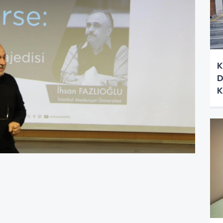
K
D
K