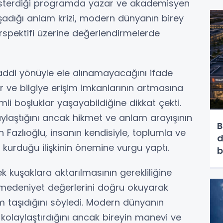
gösterdiği programda yazar ve akademisyen
şadığı anlam krizi, modern dünyanın birey
erspektifi üzerine değerlendirmelerde
ddi yönüyle ele alınamayacağını ifade
er ve bilgiye erişim imkanlarının artmasına
i boşluklar yaşayabildiğine dikkat çekti.
laştığını ancak hikmet ve anlam arayışının
B
 Fazlıoğlu, insanın kendisiyle, toplumla ve
d
 kurduğu ilişkinin önemine vurgu yaptı.
b
b
k kuşaklara aktarılmasının gerekliliğine
 medeniyet değerlerini doğru okuyarak
 taşıdığını söyledi. Modern dünyanın
kolaylaştırdığını ancak bireyin manevi ve