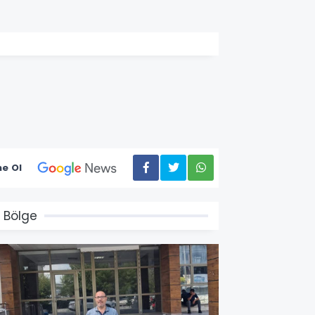
e Ol
 Bölge