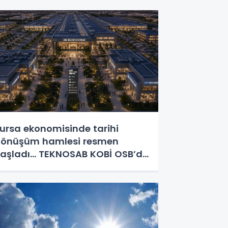
ursa ekonomisinde tarihi
önüşüm hamlesi resmen
aşladı... TEKNOSAB KOBİ OSB’de
aşvurular başladı