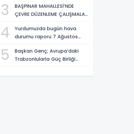
3
BAŞPINAR MAHALLESİ’NDE
ÇEVRE DÜZENLEME ÇALIŞMALARI
SÜRÜYOR
4
Yurdumuzda bugün hava
durumu raporu 7 Ağustos
2026
5
Başkan Genç; Avrupa’daki
Trabzonlularla Güç Birliği
Yapacağız