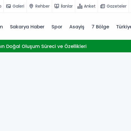
o
Galeri
Rehber
İlanlar
Anket
Gazeteler
m
Sakarya Haber
Spor
Asayiş
7 Bölge
Türki
nın Doğal Oluşum Süreci ve Özellikleri