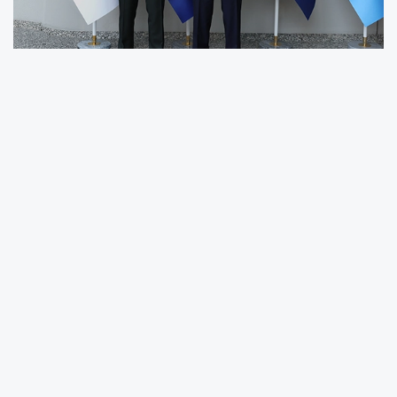
ANKARA (İGFA) -
Finlandiya
Cumhurbaşkanlığı Konutu'nda gerçekleşen
kabulde, Türkiye ve Finlandiya arasındaki ikili
ve parlamentolar arası ilişkiler ile güncel
küresel ve bölgesel konulara ilişkin görüş
alışverişinde bulunuldu.
TBMM'nin resmi internet sitesinde yer alan
habere göre kabulde, Türkiye-Finlandiya
Parlamentolar Arası Dostluk Grubu Başkanı ve