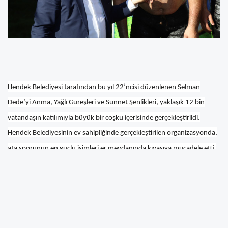
Hendek Belediyesi tarafından bu yıl 22’ncisi düzenlenen Selman
Dede’yi Anma, Yağlı Güreşleri ve Sünnet Şenlikleri, yaklaşık 12 bin
vatandaşın katılımıyla büyük bir coşku içerisinde gerçekleştirildi.
Hendek Belediyesinin ev sahipliğinde gerçekleştirilen organizasyonda,
ata sporunun en güçlü isimleri er meydanında kıyasıya mücadele etti.
Zirve yine Akyazı Belediyesi Sporcusu Serdar Yıldırım’ın oldu.