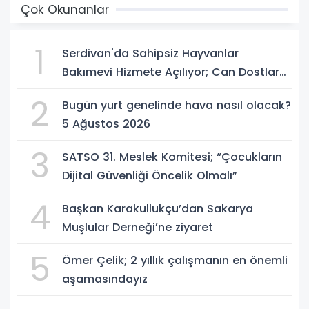
Çok Okunanlar
1
Serdivan'da Sahipsiz Hayvanlar
Bakımevi Hizmete Açılıyor; Can Dostlara
Güvenli Yuva
2
Bugün yurt genelinde hava nasıl olacak?
5 Ağustos 2026
3
SATSO 31. Meslek Komitesi; “Çocukların
Dijital Güvenliği Öncelik Olmalı”
4
Başkan Karakullukçu’dan Sakarya
Muşlular Derneği’ne ziyaret
5
Ömer Çelik; 2 yıllık çalışmanın en önemli
aşamasındayız