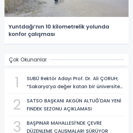
Yuntdağı’nın 10 kilometrelik yolunda
konfor çalışması
Çok Okunanlar
1
SUBÜ Rektör Adayı Prof. Dr. Ali ÇORUH;
“Sakarya’ya değer katan bir üniversite
inşa etmek istiyorum”
2
SATSO BAŞKANI AKGÜN ALTUĞ'DAN YENİ
FINDEK SEZONU AÇIKLAMASI
3
BAŞPINAR MAHALLESİ’NDE ÇEVRE
DÜZENLEME ÇALIŞMALARI SÜRÜYOR