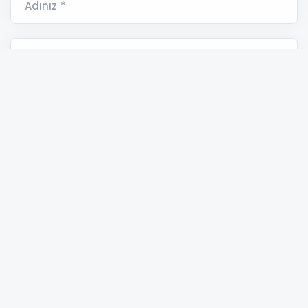
Adınız *
E-Posta Adresiniz *
Yorumunuz *
Sakarya Haber