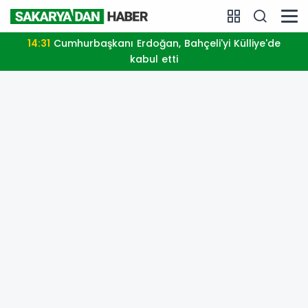
14:31
Cumhurbaşkanı Erdoğan, Bahçeli'yi Külliye'de
kabul etti