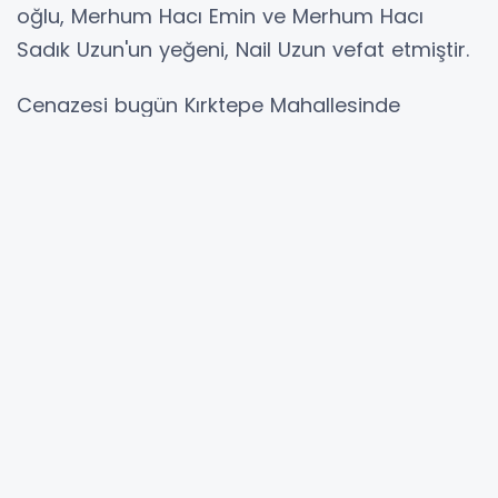
oğlu, Merhum Hacı Emin ve Merhum Hacı
Sadık Uzun'un yeğeni, Nail Uzun vefat etmiştir.
Cenazesi bugün Kırktepe Mahallesinde
kılınacak öğle namazına müteakip Kırktepe
Mahallesi Aile Kabristanlığına defnedilecektir.
Merhuma Allah tan rahmet acılı ailesi ve
yakınlarına başsağlığı dileriz
İsmail Uzun
05317278489
YORUMLAR