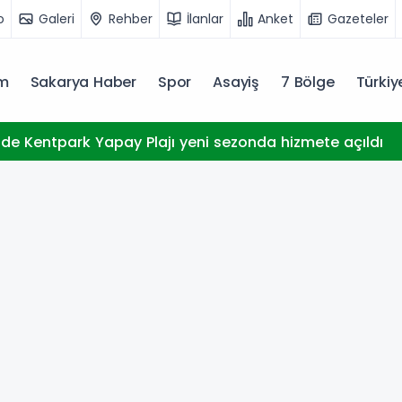
o
Galeri
Rehber
İlanlar
Anket
Gazeteler
m
Sakarya Haber
Spor
Asayiş
7 Bölge
Türki
r'de Kentpark Yapay Plajı yeni sezonda hizmete açıldı