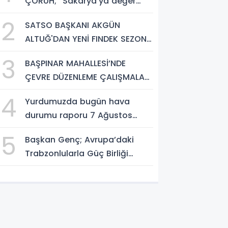
ÇORUH; “Sakarya’ya değer
katan bir üniversite inşa
2
SATSO BAŞKANI AKGÜN
etmek istiyorum”
ALTUĞ'DAN YENİ FINDEK SEZONU
AÇIKLAMASI
3
BAŞPINAR MAHALLESİ’NDE
ÇEVRE DÜZENLEME ÇALIŞMALARI
SÜRÜYOR
4
Yurdumuzda bugün hava
durumu raporu 7 Ağustos
2026
5
Başkan Genç; Avrupa’daki
Trabzonlularla Güç Birliği
Yapacağız