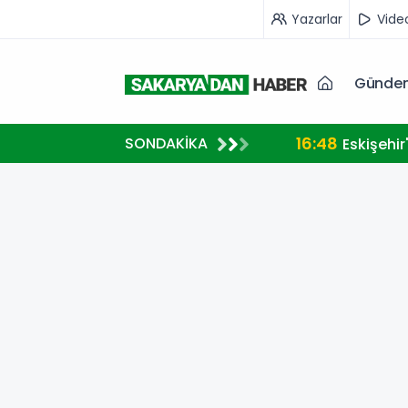
Yazarlar
Vide
Günde
16:48
SONDAKİKA
diye Etti
Eskişehi