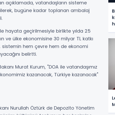
lan açıklamada, vatandaşların sisteme
irtilerek, bugüne kadar toplanan ambalaj
B
k
i.
h
 hayata geçirilmesiyle birlikte yılda 25
ın ve ülke ekonomisine 30 milyar TL katkı
k, sistemin hem çevre hem de ekonomi
acağını belirtti.
ği Bakanı Murat Kurum, "DOA ile vatandaşımız
ekonomimiz kazanacak, Türkiye kazanacak"
L
M
kanı Nurullah Öztürk de Depozito Yönetim