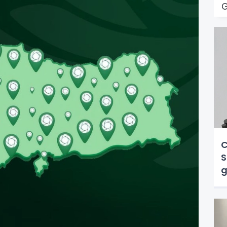
C
S
g