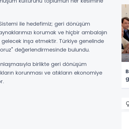
önüşüm kültürünü toplumun her kesimine
Sistemi ile hedefimiz; geri dönüşüm
aynaklarımızı korumak ve hiçbir ambalajın
 gelecek inşa etmektir. Türkiye genelinde
üyoruz" değerlendirmesinde bulundu.
nlaşmasıyla birlikte geri dönüşüm
B
akların korunması ve atıkların ekonomiye
g
r.
Ç