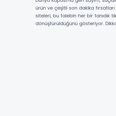
Dünya Kupası'na geri sayım, suçlular
ürün ve çeşitli son dakika fırsatlar
siteleri, bu talebin her bir tanıdık tı
dönüştürüldüğünü gösteriyor. Dikkat