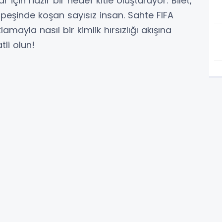
 için hazır bir hedef kitle oluşturuyor: Bilet,
ı peşinde koşan sayısız insan. Sahte FIFA
klamayla nasıl bir kimlik hırsızlığı akışına
li olun!