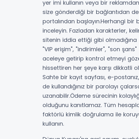
yer imi kullanın veya bir reklamda
size gönderdiği bir bağlantıdan deği
portalından başlayın.Herhangi bir b
inceleyin. Fazladan karakterler, kel
sitenin iddia ettiği gibi olmadığına d
"VIP erişim", "indirimler", "son şans"
aceleye getirip kontrol etmeyi gö
hissettiren her şeye karşı dikkatli 
Sahte bir kayıt sayfası, e-postanı
de kullandığınız bir parolayı çalar
uzanabilir.Ödeme sürecinin kolaylığı
olduğunu kanıtlamaz. Tüm hesapları
faktörlü kimlik doğrulama ile koruy
kullanın.