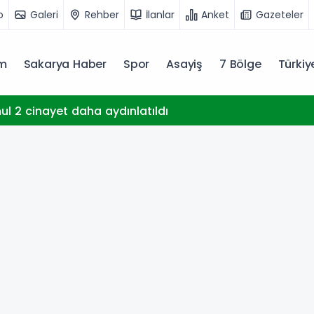
o
Galeri
Rehber
İlanlar
Anket
Gazeteler
m
Sakarya Haber
Spor
Asayiş
7 Bölge
Türki
hul 2 cinayet daha aydınlatıldı