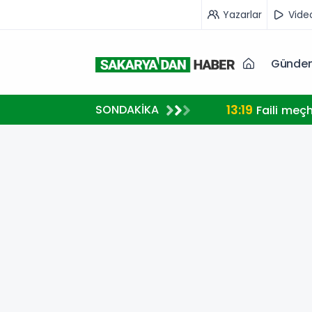
Yazarlar
Vide
Günde
13:19
SONDAKİKA
Faili meç