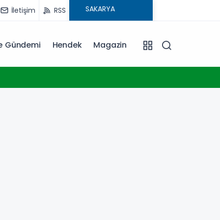
İletişim
RSS
ye Gündemi
Hendek
Magazin
13:07
Yeşil-