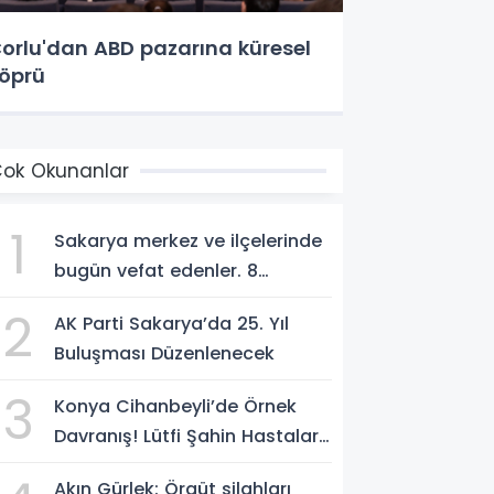
orlu'dan ABD pazarına küresel
öprü
ok Okunanlar
1
Sakarya merkez ve ilçelerinde
bugün vefat edenler. 8
Ağustos 2026
2
AK Parti Sakarya’da 25. Yıl
Buluşması Düzenlenecek
3
Konya Cihanbeyli’de Örnek
Davranış! Lütfi Şahin Hastalara
Kitap Hediye Etti
Akın Gürlek: Örgüt silahları