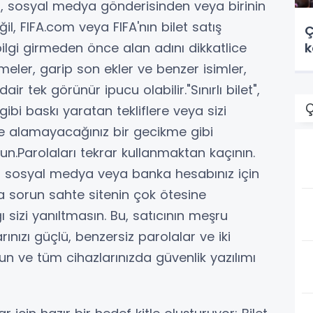
n, sosyal medya gönderisinden veya birinin
l, FIFA.com veya FIFA'nın bilet satış
Ç
k
ilgi girmeden önce alan adını dikkatlice
imeler, garip son ekler ve benzer isimler,
air tek görünür ipucu olabilir."Sınırlı bilet",
Ç
 gibi baskı yaratan tekliflere veya sizi
ze alamayacağınız bir gecikme gibi
olun.Parolaları tekrar kullanmaktan kaçının.
z, sosyal medya veya banka hesabınız için
sa sorun sahte sitenin çok ötesine
 sizi yanıltmasın. Bu, satıcının meşru
nızı güçlü, benzersiz parolalar ve iki
un ve tüm cihazlarınızda güvenlik yazılımı