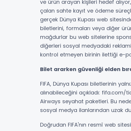
ve ürün arayan kişileri hedef alıyor,
çalan sahte kayıt ve ödeme süreçle
gerçek Dünya Kupası web sitesindeki
biletlerini, formaları veya diğer ü
mağdurlar bu web sitelerine spons
diğerleri sosyal medyadaki reklamla
kontrol etmeyen birinin ilettiği e-p
B
ilet ararken güvenliği elden b
FIFA, Dünya Kupası biletlerinin yal
alınabileceğini açıkladı: fifa.com/t
Airways seyahat paketleri. Bu nede
sosyal medya ilanlarından uzak du
Doğrudan FIFA'nın resmî web sitesine