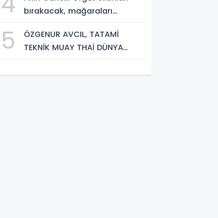
4
bırakacak, mağaraları
boşaltacak
5
ÖZGENUR AVCIL, TATAMİ
TEKNİK MUAY THAİ DÜNYA
ŞAMPİYONASI'NDA MİLLİ TAKIM
FORMASI GİYECEK