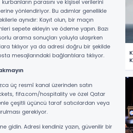
 kurbanların parasını ve kişisel verilerini
rine yönlendiriyor. Bu adımlar genellikle
lerle aynıdır: Kayıt olun, bir maçın
rünleri sepete ekleyin ve ödeme yapın. Bazı
orlu arama sonuçları yoluyla ulaşırken
ra tıklıyor ya da adresi doğru bir şekilde
K
osta mesajlarındaki bağlantılara tıklıyor.
K
ırakmayın
nızca üç resmî kanal üzerinden satın
ickets, fifa.com/hospitality ve özel Qatar
nle çeşitli üçüncü taraf satıcılardan veya
rulması gerekiyor.
 gidin. Adresi kendiniz yazın, güvenilir bir