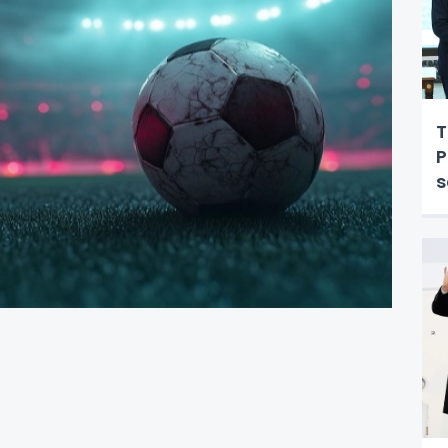
T
P
s