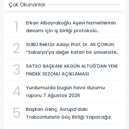
Çok Okunanlar
1
Erkan Albayrakoğlu Aşevi hizmetlerinin
devamı için iş birliği protokolü
imzalandı.
2
SUBÜ Rektör Adayı Prof. Dr. Ali ÇORUH;
“Sakarya’ya değer katan bir üniversite
inşa etmek istiyorum”
3
SATSO BAŞKANI AKGÜN ALTUĞ'DAN YENİ
FINDEK SEZONU AÇIKLAMASI
4
Yurdumuzda bugün hava durumu
raporu 7 Ağustos 2026
5
Başkan Genç; Avrupa’daki
Trabzonlularla Güç Birliği Yapacağız