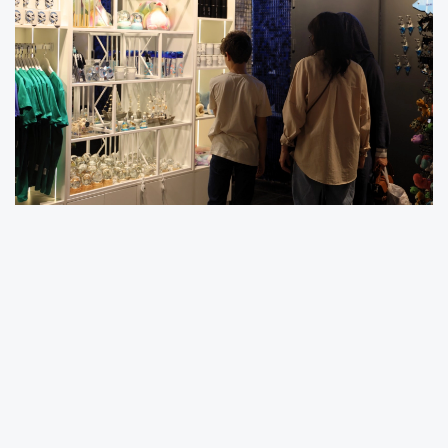
KOCAELİ (İGFA) -
Kocaeli Büyükşehir Belediye
Başkanı Tahir Büyükakın’ın vizyon projelerinden
biri olan Körfez Aqua Kıtalar Akvaryumu,
Büyükşehir Belediyesi iştiraki Kentim Bilişim A.Ş.
güvencesiyle işletiliyor. 20 Haziran’da kapılarını