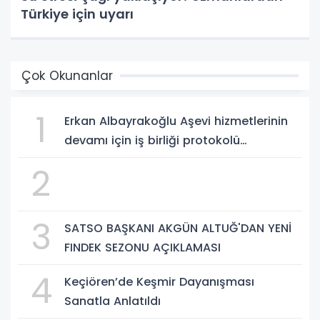
Türkiye için uyarı
Çok Okunanlar
1
Erkan Albayrakoğlu Aşevi hizmetlerinin
devamı için iş birliği protokolü
imzalandı.
2
3
SATSO BAŞKANI AKGÜN ALTUĞ'DAN YENİ
FINDEK SEZONU AÇIKLAMASI
4
Keçiören’de Keşmir Dayanışması
Sanatla Anlatıldı