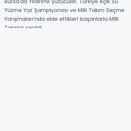
Bursa'da Yıldırımlı yüzücüler, Türkiye Açık Su
Yüzme Yaz Şampiyonası ve Milli Takım Seçme
Yarışmaları’nda elde ettikleri başarılarla Milli
Takıma seçildi.
BURSA (İGFA) -
Yıldırım Belediyesi’nin, spora
ve sporcuya yaptığı yatırımlar meyvelerini
vermeye devam ediyor. Marmaris’te
düzenlenen Türkiye Açık Su Yüzme Yaz
Şampiyonası ve Milli Takım Seçme
Yarışmaları’nda Yıldırım Belediyesporlu
sporcular büyük başarı elde etti.