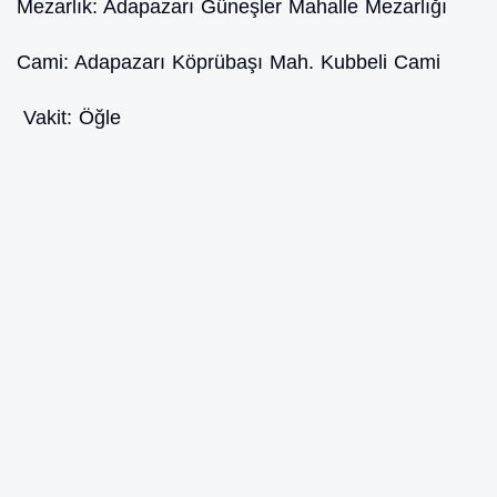
Mezarlık:
Adapazarı Güneşler Mahalle Mezarlığı
Cami:
Adapazarı Köprübaşı Mah. Kubbeli Cami
Vakit:
Öğle
NUSRET YILMAZ
ADAPAZARI - KARADAVUTLU
Doğum Tarihi:
10.10.1954
Ölüm Tarihi:
2.07.2026
Mezarlık:
Adapazarı Karadavutlu Mahalle Mezarlığı
Cami:
Adapazarı Karadavutlu Mah. Merkez Cami
Vakit:
Öğle
FİKRET TÜRKYILMAZ