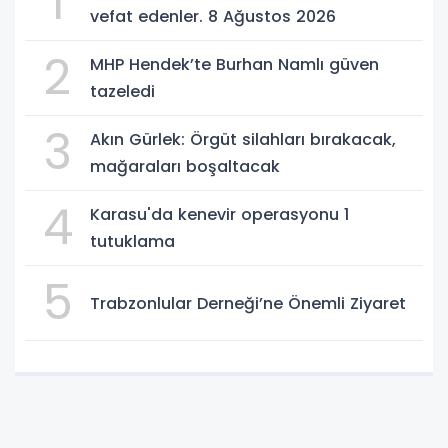
1
vefat edenler. 8 Ağustos 2026
2
MHP Hendek’te Burhan Namlı güven
tazeledi
3
Akın Gürlek: Örgüt silahları bırakacak,
mağaraları boşaltacak
4
Karasu'da kenevir operasyonu 1
tutuklama
5
Trabzonlular Derneği’ne Önemli Ziyaret