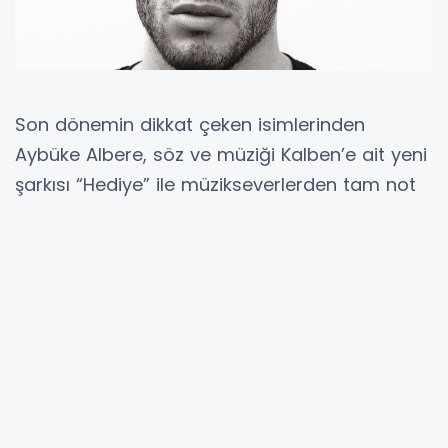
Son dönemin dikkat çeken isimlerinden
Aybüke Albere, söz ve müziği Kalben’e ait yeni
şarkısı “Hediye” ile müzikseverlerden tam not
aldı.
İSTANBUL (İGFA) - TikTok’ta şarkıya çekilen
videolar arasından en beğendiği paylaşımı
sosyal medya hesabında yayınlayan Aybike
Albere, “Hediye’ye klip yapan kişi beni bul! Aa
çok hoş, bayıldım” notunu düştü.