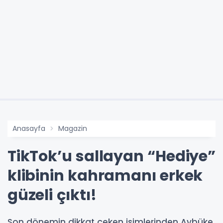
Anasayfa
Magazin
TikTok’u sallayan “Hediye”
klibinin kahramanı erkek
güzeli çıktı!
Son dönemin dikkat çeken isimlerinden Aybüke