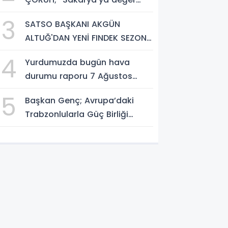
katan bir üniversite inşa
3
SATSO BAŞKANI AKGÜN
etmek istiyorum”
ALTUĞ'DAN YENİ FINDEK SEZONU
AÇIKLAMASI
4
Yurdumuzda bugün hava
durumu raporu 7 Ağustos
2026
5
Başkan Genç; Avrupa’daki
Trabzonlularla Güç Birliği
Yapacağız