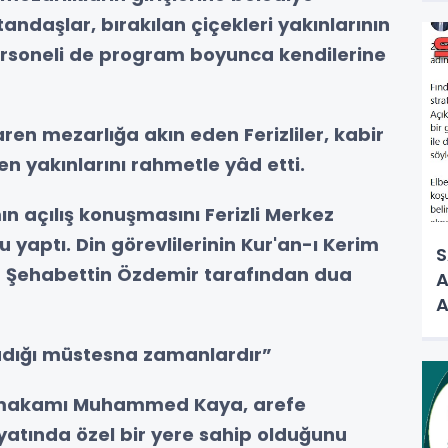
tandaşlar, bırakılan çiçekleri yakınlarının
ersoneli de program boyunca kendilerine
ren mezarlığa akın eden Ferizliler, kabir
n yakınlarını rahmetle yâd etti.
n açılış konuşmasını Ferizli Merkez
yaptı. Din görevlilerinin Kur'an-ı Kerim
S
sü Şehabettin Özdemir tarafından dua
A
A
şadığı müstesna zamanlardır”
ymakamı Muhammed Kaya, arefe
atında özel bir yere sahip olduğunu