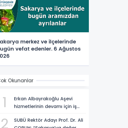
akarya merkez ve ilçelerinde
ugün vefat edenler. 6 Ağustos
026
ok Okunanlar
1
Erkan Albayrakoğlu Aşevi
hizmetlerinin devamı için iş
birliği protokolü imzalandı.
2
SUBÜ Rektör Adayı Prof. Dr. Ali
ÇORUH; “Sakarya’ya değer