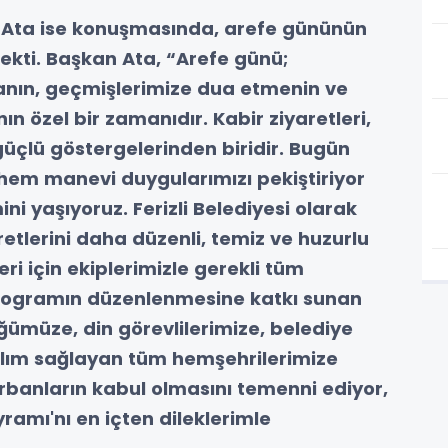
t Ata ise konuşmasında, arefe gününün
ekti. Başkan Ata, “Arefe günü;
anın, geçmişlerimize dua etmenin ve
n özel bir zamanıdır. Kabir ziyaretleri,
güçlü göstergelerinden biridir. Bugün
hem manevi duygularımızı pekiştiriyor
i yaşıyoruz. Ferizli Belediyesi olarak
etlerini daha düzenli, temiz ve huzurlu
ri için ekiplerimizle gerekli tüm
 programın düzenlenmesine katkı sunan
ümüze, din görevlilerimize, belediye
ılım sağlayan tüm hemşehrilerimize
rbanların kabul olmasını temenni ediyor,
amı'nı en içten dileklerimle