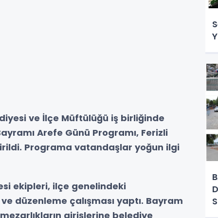
S
Y
diyesi ve İlçe Müftülüğü iş birliğinde
ayramı Arefe Günü Programı, Ferizli
rildi. Programa vatandaşlar yoğun ilgi
B
esi ekipleri, ilçe genelindeki
D
k ve düzenleme çalışması yaptı. Bayram
 mezarlıkların girişlerine belediye