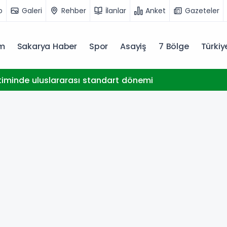
o
Galeri
Rehber
İlanlar
Anket
Gazeteler
m
Sakarya Haber
Spor
Asayiş
7 Bölge
Türki
timinde uluslararası standart dönemi