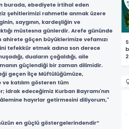
 burada, ebediyete irtihal eden
aziz şehitlerimizi rahmetle anmak üzere
inin, saygının, kardeşliğin ve
ktığı müstesna günlerdir. Arefe gününde
m ahirete göçen büyüklerimize vefamızı
S
ni tefekkür etmek adına son derece
b
2
muşadığı, duaların çoğaldığı, aile
manın güçlendiği bir zaman dilimidir.
ği geçen İlçe Müftülüğümüze,
Ç
e ve katılım gösteren tüm
r; idrak edeceğimiz Kurban Bayramı'nın
âlemine hayırlar getirmesini diliyorum,"
ümüzün en güçlü göstergelerindendir”