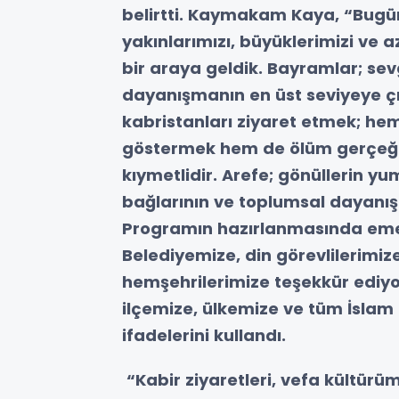
belirtti. Kaymakam Kaya, “Bugün
yakınlarımızı, büyüklerimizi ve 
bir araya geldik. Bayramlar; sevg
dayanışmanın en üst seviyeye çı
kabristanları ziyaret etmek; he
göstermek hem de ölüm gerçeği
kıymetlidir. Arefe; gönüllerin yu
bağlarının ve toplumsal dayanış
Programın hazırlanmasında eme
Belediyemize, din görevlilerimiz
hemşehrilerimize teşekkür ediyo
ilçemize, ülkemize ve tüm İslam 
ifadelerini kullandı.
“Kabir ziyaretleri, vefa kültür