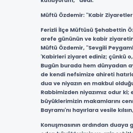
kutluyorum,” dedi.
Müftü Özdemir: "Kabir Ziyaretler
Ferizli İlçe Müftüsü Şehabetti
arefe gününün ve kabir ziyareti
Müftü Özdemir, "Sevgili Peygambe
'Kabirleri ziyaret ediniz; çünkü o,
Bugün burada hem dünyadan ayr
de kendi nefsimize ahireti hatırl
dua ve niyazın en makbul olduğu
Rabbimizden niyazımız odur ki; e
büyüklerimizin makamlarını cen
Bayramı'nı hayırlara vesile kılsın
Konuşmasının ardından duaya ge