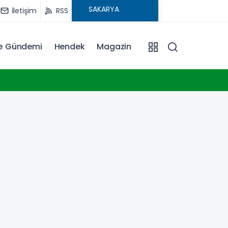
İletişim
RSS
ye Gündemi
Hendek
Magazin
17:39
Kocael