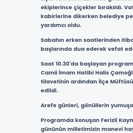
ekiplerince çiçekler bırakıldı. Va
kabirlerine dikerken belediye p
yardımcı oldu.
Sabahın erken saatlerinden itiba
başlarında dua ederek vefat ede
Saat 10.30'da başlayan programı
Camii İmam Hatibi Halis Çamoğlu 
tilavetinin ardından İlçe Müftü
edildi.
Arefe günleri, gönüllerin yumu
Programda konuşan Ferizli Ka
gününün milletimizin manevi hay