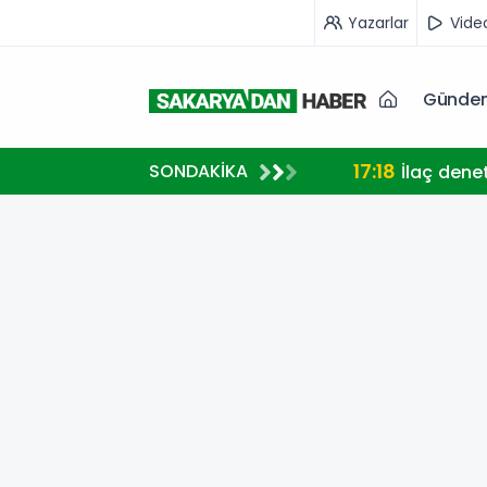
Yazarlar
Vide
Günde
17:18
SONDAKİKA
İlaç dene