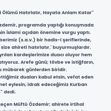
i Ölümü Hatırlatır, Hayata Anlam Katar"
n Özdemir, programda yaptığı konuşmada
nin İslami açıdan önemine vurgu yaptı.
rimiz (s.a.v.) bir hadis-i şeriflerinde,
 size ahireti hatırlatır.' buyurmuşlardır.
ılan kardeşlerimize duacı oluyor hem
atıyoruz. Arefe günü; tövbe ve istiğfarın,
 mübarek günlerden biridir.
ttiğimiz duaları kabul etsin, vefat eden
net eylesin, idrak edeceğimiz Kurban
," dedi.
çen Müftü Özdemir; ahirete irtihal