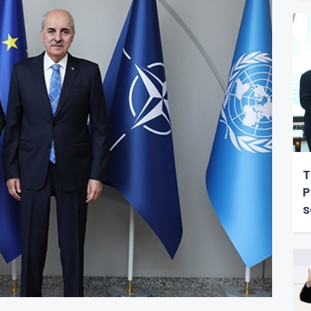
T
P
s