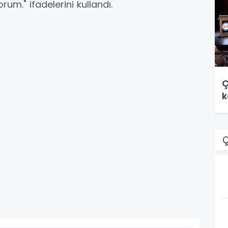
m." ifadelerini kullandı.
Ç
k
Ç