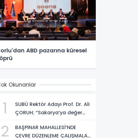
orlu'dan ABD pazarına küresel
öprü
ok Okunanlar
1
SUBÜ Rektör Adayı Prof. Dr. Ali
ÇORUH; “Sakarya’ya değer
katan bir üniversite inşa
2
BAŞPINAR MAHALLESİ’NDE
etmek istiyorum”
ÇEVRE DÜZENLEME ÇALIŞMALARI