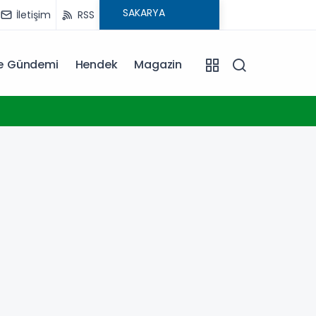
İletişim
RSS
ye Gündemi
Hendek
Magazin
09:00
Kayse