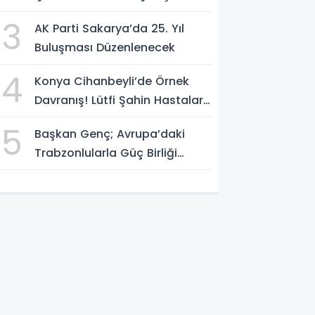
SÜRÜYOR
3
AK Parti Sakarya’da 25. Yıl
Buluşması Düzenlenecek
4
Konya Cihanbeyli’de Örnek
Davranış! Lütfi Şahin Hastalara
Kitap Hediye Etti
5
Başkan Genç; Avrupa’daki
Trabzonlularla Güç Birliği
Yapacağız