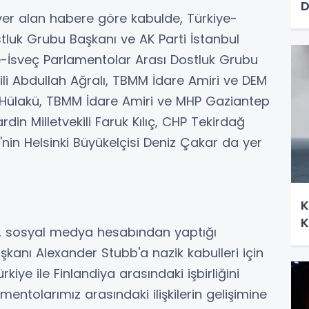
D
yer alan habere göre kabulde, Türkiye-
tluk Grubu Başkanı ve AK Parti İstanbul
iye-İsveç Parlamentolar Arası Dostluk Grubu
ili Abdullah Ağralı, TBMM İdare Amiri ve DEM
uk Hülakü, TBMM İdare Amiri ve MHP Gaziantep
rdin Milletvekili Faruk Kılıç, CHP Tekirdağ
ye'nin Helsinki Büyükelçisi Deniz Çakar da yer
K
K
, sosyal medya hesabından yaptığı
anı Alexander Stubb'a nazik kabulleri için
kiye ile Finlandiya arasındaki işbirliğini
ntolarımız arasındaki ilişkilerin gelişimine