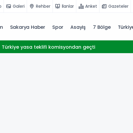
o
Galeri
Rehber
İlanlar
Anket
Gazeteler
m
Sakarya Haber
Spor
Asayiş
7 Bölge
Türki
 Türkiye yasa teklifi komisyondan geçti