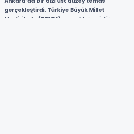
Ankara’da bir dizi üst düzey temas
gerçekleştirdi. Türkiye Büyük Millet
Meclisi’nde (TBMM) gerçekleşen istişare
toplantısında Başkan Çelik; TBMM Kadın
Erkek Fırsat Eşitliği Komisyonu (KEFEK)
Başkanı Çiğdem Erdoğan, Sakarya
Milletvekilleri, Ali İnci, Ertuğrul Kocacık,
Murat Kaya, AK Parti Sakarya İl Başkanı
Yunus Tever ve Arifiye Belediye Başkanı
İsmail Karakullukçu ile bir araya geldi.
Sakarya siyasetinin önemli isimlerini
buluşturan zirvede, Serdivan’ın vizyon
projeleri ve geleceğe yönelik yatırımları
masaya yatırıldı.