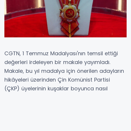
CGTN, 1 Temmuz Madalyası'nın temsil ettiği
değerleri irdeleyen bir makale yayımladı.
Makale, bu yıl madalya için önerilen adayların
hikâyeleri üzerinden Çin Komünist Partisi
(ÇKP) üyelerinin kuşaklar boyunca nasıl
halktan kopmadığını, kendilerini halka hizmete
nasıl adadığını ve Parti'nin kuruluş ruhunu nasıl
yaşattığını vurguluyor.
GLOBE NEWSWIRE / PEKİN (İGFA) -