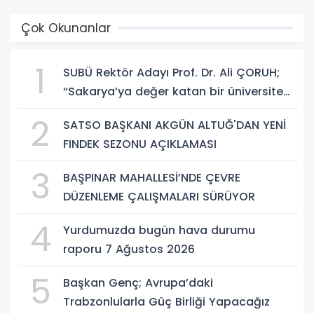
Çok Okunanlar
1
SUBÜ Rektör Adayı Prof. Dr. Ali ÇORUH;
“Sakarya’ya değer katan bir üniversite
inşa etmek istiyorum”
2
SATSO BAŞKANI AKGÜN ALTUĞ'DAN YENİ
FINDEK SEZONU AÇIKLAMASI
3
BAŞPINAR MAHALLESİ’NDE ÇEVRE
DÜZENLEME ÇALIŞMALARI SÜRÜYOR
4
Yurdumuzda bugün hava durumu
raporu 7 Ağustos 2026
5
Başkan Genç; Avrupa’daki
Trabzonlularla Güç Birliği Yapacağız