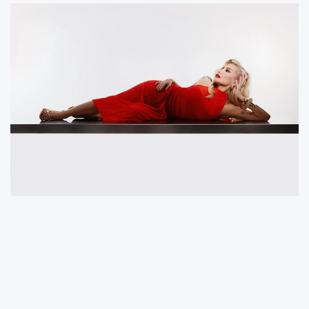
Güçlü vokali ve kendine özgü yorumuyla pop
müziğin en sevilen isimleri arasında yer alan
İrem Derici, yeni albümünde Onurr, Tüzzün,
Kaan Karamaya, Olcay Ecet, Murat Güneş,