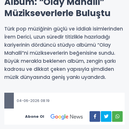
Albüm: “Olay Mahalli”
Müzikseverlerle Buluştu
Türk pop müziğinin güçlü ve iddialı isimlerinden
İrem Derici, uzun süredir titizlikle hazırladığı
kariyerinin dördüncü stüdyo albümü “Olay
Mahalli”ni müzikseverlerin beğenisine sundu.
Büyük merakla beklenen albüm, zengin şarkı
kadrosu ve dikkat çeken yapısıyla şimdiden
müzik dünyasında geniş yankı uyandırdı.
04-06-2026 08:19
Abone Ol