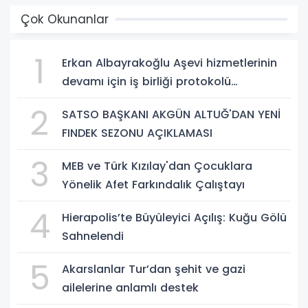
Çok Okunanlar
1
Erkan Albayrakoğlu Aşevi hizmetlerinin
devamı için iş birliği protokolü
imzalandı.
2
SATSO BAŞKANI AKGÜN ALTUĞ'DAN YENİ
FINDEK SEZONU AÇIKLAMASI
3
MEB ve Türk Kızılay'dan Çocuklara
Yönelik Afet Farkındalık Çalıştayı
4
Hierapolis’te Büyüleyici Açılış: Kuğu Gölü
Sahnelendi
5
Akarslanlar Tur’dan şehit ve gazi
ailelerine anlamlı destek