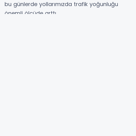
bu günlerde yollarımızda trafik yoğunluğu
önemli ölçüde arttı.
Bizler de vatandaşlarımızın sevdiklerine güven
içinde kavuşabilmesi için ülke genelinde
denetimlerimizi aralıksız sürdürüyoruz.
Amacımız ceza kesmek değil; tek bir canımızı
dahi trafik kazalarında kaybetmemektir. Bir
anlık dikkatsizlik, aşırı hız ya da ihmal; telafisi
mümkün olmayan acılara neden
olabilmektedir.
Lütfen;
Hız kurallarına uyalım.