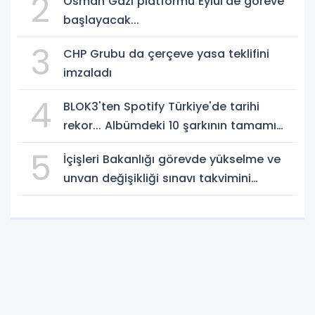
2
Osman Gazi platformu Eylül'de göreve
başlayacak...
3
CHP Grubu da çerçeve yasa teklifini
imzaladı
4
BLOK3'ten Spotify Türkiye'de tarihi
rekor... Albümdeki 10 şarkının tamamı
Top 50'ye girdi
5
İçişleri Bakanlığı görevde yükselme ve
unvan değişikliği sınavı takvimini
açıkladı