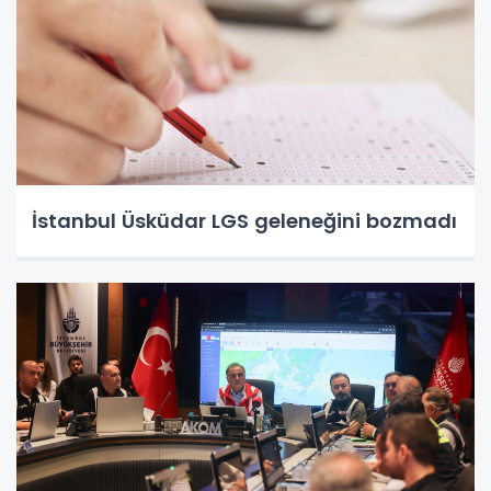
İstanbul Üsküdar LGS geleneğini bozmadı