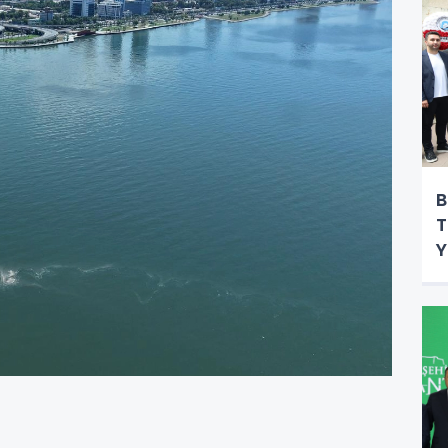
B
T
Y