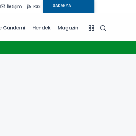
İletişim
RSS
ye Gündemi
Hendek
Magazin
10:00
VakıfB