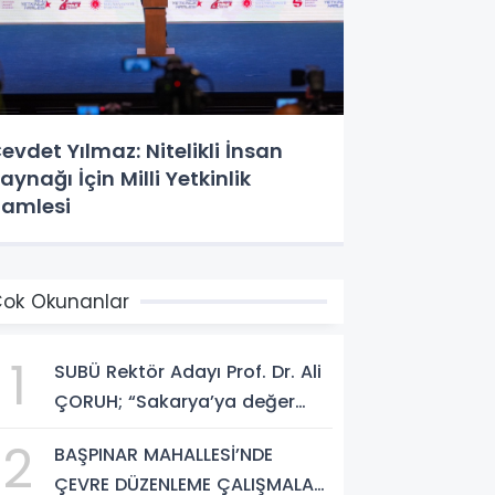
evdet Yılmaz: Nitelikli İnsan
aynağı İçin Milli Yetkinlik
amlesi
ok Okunanlar
1
SUBÜ Rektör Adayı Prof. Dr. Ali
ÇORUH; “Sakarya’ya değer
katan bir üniversite inşa
2
BAŞPINAR MAHALLESİ’NDE
etmek istiyorum”
ÇEVRE DÜZENLEME ÇALIŞMALARI