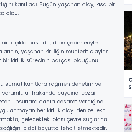
tığını kanıtladı. Bugün yaşanan olay, kısa bir
ka oldu.
erinin açıklamasında, dron çekimleriyle
larının, yaşanan kirliliğin münferit olaylar
 bir kirlilik sürecinin parçası olduğunu
O
bu somut kanıtlara rağmen denetim ve
S
n sorumlular hakkında caydırıcı cezai
leten unsurlara adeta cesaret verdiğine
uygulanmayan her kirlilik olayı denizel eko
ırmakta, gelecekteki olası çevre suçlarına
ağlığını ciddi boyutta tehdit etmektedir.