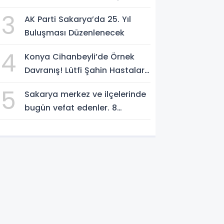
SÜRÜYOR
3
AK Parti Sakarya’da 25. Yıl
Buluşması Düzenlenecek
4
Konya Cihanbeyli’de Örnek
Davranış! Lütfi Şahin Hastalara
Kitap Hediye Etti
5
Sakarya merkez ve ilçelerinde
bugün vefat edenler. 8
Ağustos 2026