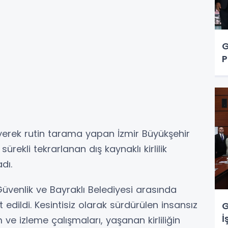
G
P
yerek rutin tarama yapan İzmir Büyükşehir
rekli tekrarlanan dış kaynaklı kirlilik
dı.
Güvenlik ve Bayraklı Belediyesi arasında
it edildi. Kesintisiz olarak sürdürülen insansız
G
İ
ve izleme çalışmaları, yaşanan kirliliğin