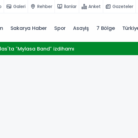
o
Galeri
Rehber
İlanlar
Anket
Gazeteler
m
Sakarya Haber
Spor
Asayiş
7 Bölge
Türki
las'ta ″Mylasa Band″ izdihamı