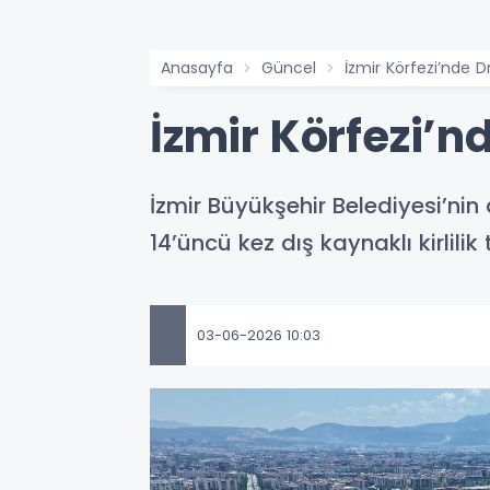
Anasayfa
Güncel
İzmir Körfezi’nde Dro
İzmir Körfezi’nd
İzmir Büyükşehir Belediyesi’nin
14’üncü kez dış kaynaklı kirlilik 
03-06-2026 10:03