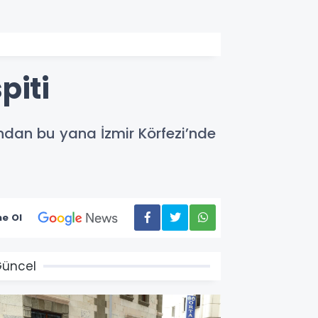
piti
ından bu yana İzmir Körfezi’nde
e Ol
üncel