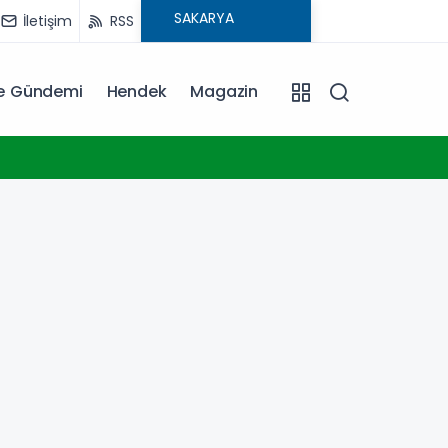
İletişim
RSS
ye Gündemi
Hendek
Magazin
20:06
Erkan