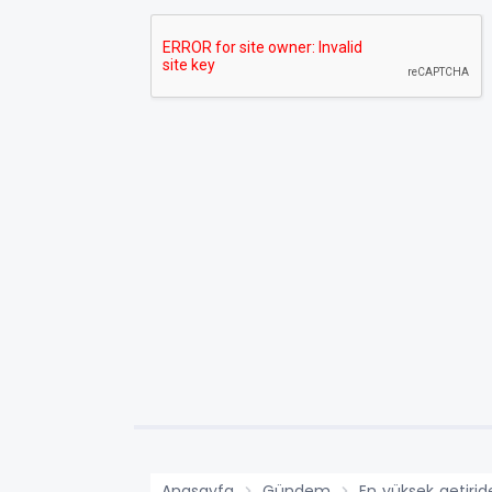
Anasayfa
Gündem
En yüksek getiride 