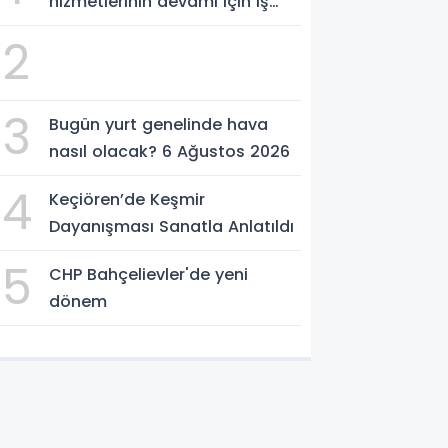
hizmetlerinin devamı için iş
birliği protokolü imzalandı.
2
3
Bugün yurt genelinde hava
nasıl olacak? 6 Ağustos 2026
4
Keçiören’de Keşmir
Dayanışması Sanatla Anlatıldı
5
CHP Bahçelievler'de yeni
dönem