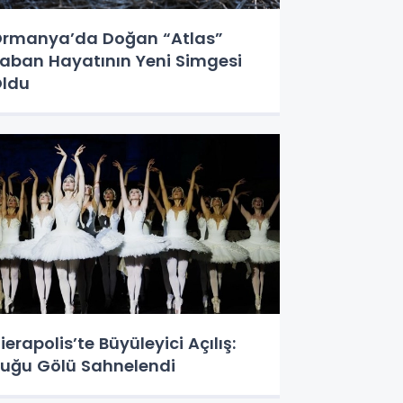
rmanya’da Doğan “Atlas”
aban Hayatının Yeni Simgesi
ldu
ierapolis’te Büyüleyici Açılış:
uğu Gölü Sahnelendi