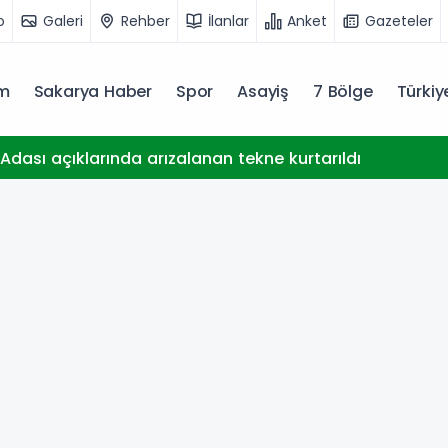
o
Galeri
Rehber
İlanlar
Anket
Gazeteler
m
Sakarya Haber
Spor
Asayiş
7 Bölge
Türki
dası açıklarında arızalanan tekne kurtarıldı