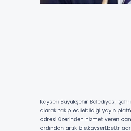
Kayseri Büyükşehir Belediyesi, şehrin
olarak takip edilebildiği yayın plat
adresi üzerinden hizmet veren canl
ardından artık izle.kayseri.bel.tr ad