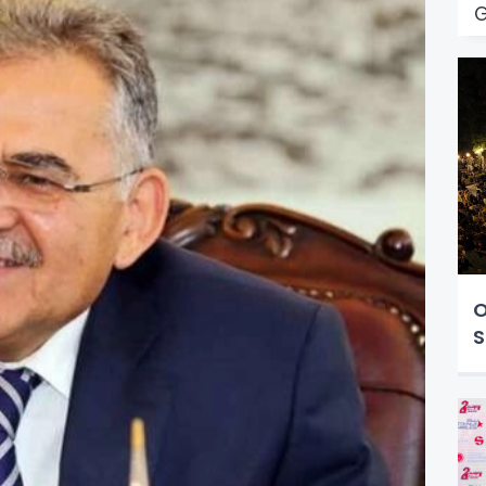
G
O
S