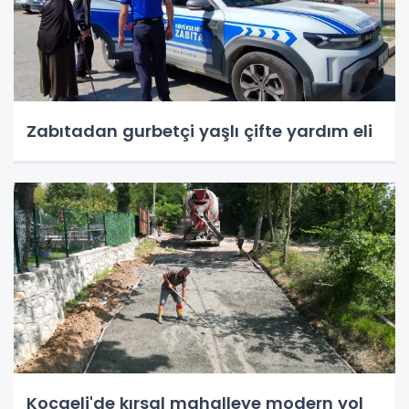
Zabıtadan gurbetçi yaşlı çifte yardım eli
Kocaeli'de kırsal mahalleye modern yol