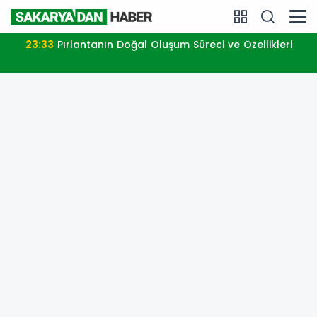
23:17
Konya Cihanbeyli’de Örnek Davranış! Lütfi Şahin
Hastalara Kitap Hediye Etti