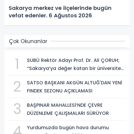
Sakarya merkez ve ilçelerinde bugün
vefat edenler. 6 Ağustos 2026
Çok Okunanlar
1
SUBÜ Rektör Adayı Prof. Dr. Ali ÇORUH;
“Sakarya’ya değer katan bir üniversite
inşa etmek istiyorum”
2
SATSO BAŞKANI AKGÜN ALTUĞ'DAN YENİ
FINDEK SEZONU AÇIKLAMASI
3
BAŞPINAR MAHALLESİ’NDE ÇEVRE
DÜZENLEME ÇALIŞMALARI SÜRÜYOR
4
Yurdumuzda bugün hava durumu