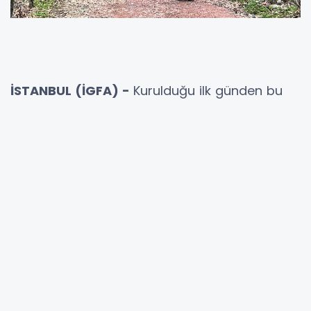
İSTANBUL (İGFA) -
Kurulduğu ilk günden bu
yana hem Türkiye’de hem de dünyada
meydana gelen büyük afetlerde arama-
kurtarma operasyonlarına destek olan AKUT
Arama Kurtarma Derneği, havaların
ısınmasıyla birlikte kendisini doğaya atan
yürüyüş (Trekking) tutkunları için bir rehber
hazırladı.
Operasyonel tecrübeler ve bugüne dek
karşılaşılan durumlardan yola çıkarak güvenli