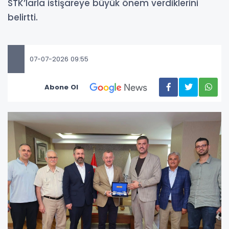
STK’larla istişareye büyük önem verdiklerini
belirtti.
07-07-2026 09:55
Abone Ol