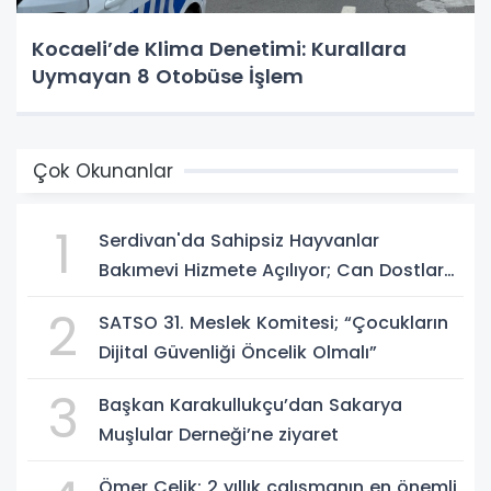
Kocaeli’de Klima Denetimi: Kurallara
Uymayan 8 Otobüse İşlem
Çok Okunanlar
1
Serdivan'da Sahipsiz Hayvanlar
Bakımevi Hizmete Açılıyor; Can Dostlara
Güvenli Yuva
2
SATSO 31. Meslek Komitesi; “Çocukların
Dijital Güvenliği Öncelik Olmalı”
3
Başkan Karakullukçu’dan Sakarya
Muşlular Derneği’ne ziyaret
Ömer Çelik; 2 yıllık çalışmanın en önemli