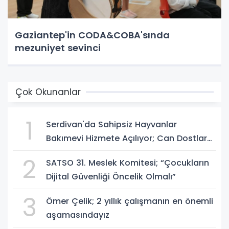
Gaziantep'in CODA&COBA'sında
mezuniyet sevinci
Çok Okunanlar
1
Serdivan'da Sahipsiz Hayvanlar
Bakımevi Hizmete Açılıyor; Can Dostlara
Güvenli Yuva
2
SATSO 31. Meslek Komitesi; “Çocukların
Dijital Güvenliği Öncelik Olmalı”
3
Ömer Çelik; 2 yıllık çalışmanın en önemli
aşamasındayız