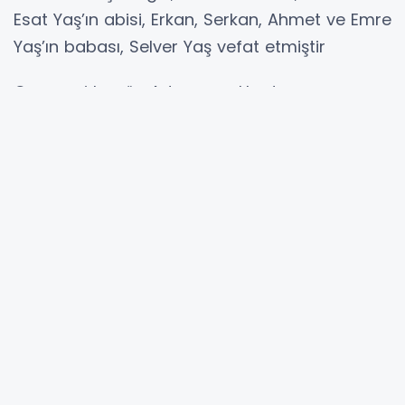
Esat Yaş’ın abisi, Erkan, Serkan, Ahmet ve Emre
Yaş’ın babası, Selver Yaş vefat etmiştir
Cenazesi bugün Adapazarı Hızırtepe
Mahallesinde kılınacak öğle namazına
müteakip Hamitli Mahallesi Aile Kabristanlığına
defnedilecektir.
Merhuma Allah’tan rahmet, acılı ailesine ve
yakınlarına başsağlığı dileriz.
Erkan Yaş
05327692869
VEFAT
Mahmutbey Mahallesinden merhum oktorvacı