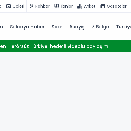
o
Galeri
Rehber
İlanlar
Anket
Gazeteler
m
Sakarya Haber
Spor
Asayiş
7 Bölge
Türki
den 'Terörsüz Türkiye' hedefli videolu paylaşım