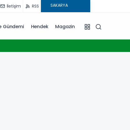
İletişim
RSS
ye Gündemi
Hendek
Magazin
14:26
İzmit 