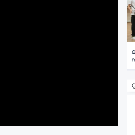
G
m
Ç