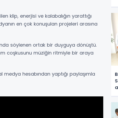
n klip, enerjisi ve kalabalığın yarattığı
yanın en çok konuşulan projeleri arasına
nı anda söylenen ortak bir duyguya dönüştü.
kım coşkusunu müziğin ritmiyle bir araya
osyal medya hesabından yaptığı paylaşımla
B
S
a