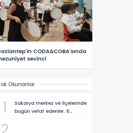
aziantep'in CODA&COBA'sında
ezuniyet sevinci
ok Okunanlar
1
Sakarya merkez ve ilçelerinde
bugün vefat edenler. 6
Ağustos 2026
2