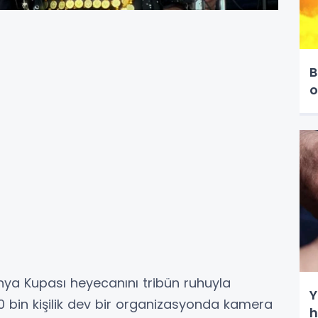
B
o
ünya Kupası heyecanını tribün ruhuyla
Y
0 bin kişilik dev bir organizasyonda kamera
h