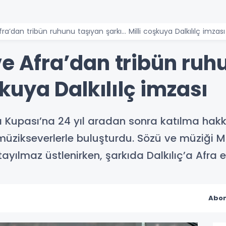
fra’dan tribün ruhunu taşıyan şarkı... Milli coşkuya Dalkılılç imzası
ve Afra’dan tribün ruh
oşkuya Dalkılılç imzası
a Kupası’na 24 yıl aradan sonra katılma hakk
”i müzikseverlerle buluşturdu. Sözü ve müziği M
ılmaz üstlenirken, şarkıda Dalkılıç’a Afra eşl
Abon