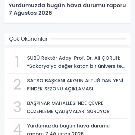
Yurdumuzda bugün hava durumu raporu
7 Ağustos 2026
Çok Okunanlar
1
SUBÜ Rektör Adayı Prof. Dr. Ali ÇORUH;
“Sakarya’ya değer katan bir üniversite
inşa etmek istiyorum”
2
SATSO BAŞKANI AKGÜN ALTUĞ'DAN YENİ
FINDEK SEZONU AÇIKLAMASI
3
BAŞPINAR MAHALLESİ’NDE ÇEVRE
DÜZENLEME ÇALIŞMALARI SÜRÜYOR
4
Yurdumuzda bugün hava durumu
raporu 7 Ağustos 2026