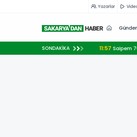
Yazarlar
Vide
Günde
11:57
SONDAKİKA
etlere yönlendirdi
Saipem 7