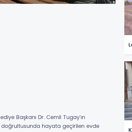
L
lediye Başkanı Dr. Cemil Tugay’ın
nu doğrultusunda hayata geçirilen evde
K