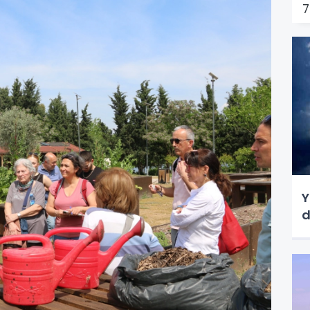
7
Y
d