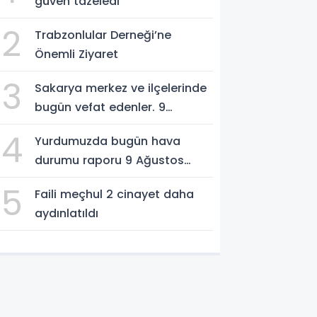
güven tazeledi
2
Trabzonlular Derneği’ne
Önemli Ziyaret
3
Sakarya merkez ve ilçelerinde
bugün vefat edenler. 9
Ağustos 2026
4
Yurdumuzda bugün hava
durumu raporu 9 Ağustos
2026
5
Faili meçhul 2 cinayet daha
aydınlatıldı