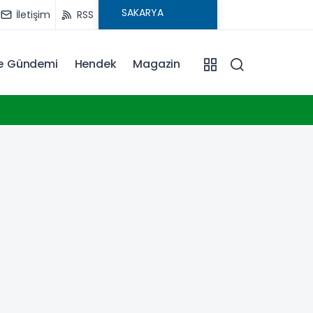
İletişim
RSS
ye Gündemi
Hendek
Magazin
01:17
Çocuk 