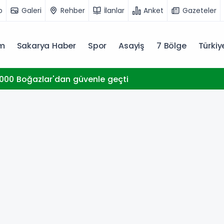
o
Galeri
Rehber
İlanlar
Anket
Gazeteler
m
Sakarya Haber
Spor
Asayiş
7 Bölge
Türki
000 Boğazlar'dan güvenle geçti