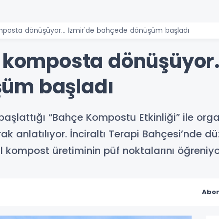
omposta dönüşüyor... İzmir'de bahçede dönüşüm başladı
r komposta dönüşüyor..
üm başladı
 başlattığı “Bahçe Kompostu Etkinliği” ile or
 anlatılıyor. İnciraltı Terapi Bahçesi’nde düze
 kompost üretiminin püf noktalarını öğreniyo
Abon