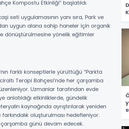
çe Kompostu Etkinliği” başlatıldı.
D
K
okaşi seti uygulamasının yanı sıra, Park ve
ndan uygun alana sahip haneler için organik
 dönüştürülmesine yönelik eğitimler
’nın farklı konseptlerle yürüttüğü “Parkta
İnciraltı Terapi Bahçesi’nde her çarşamba
üzenleniyor. Uzmanlar tarafından evde
Ö
 anlatıldığı etkinliklerde, gündelik
y
ryalin kaynağında ayrıştırılarak yeniden
s
arkındalık oluşturulması hedefleniyor.
her çarşamba günü devam edecek.