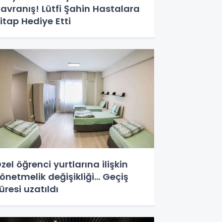
avranış! Lütfi Şahin Hastalara
itap Hediye Etti
zel öğrenci yurtlarına ilişkin
önetmelik değişikliği... Geçiş
üresi uzatıldı