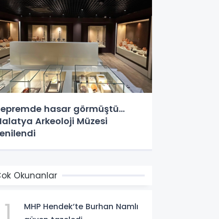
epremde hasar görmüştü...
alatya Arkeoloji Müzesi
enilendi
ok Okunanlar
1
MHP Hendek’te Burhan Namlı