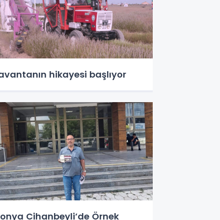
avantanın hikayesi başlıyor
onya Cihanbeyli’de Örnek