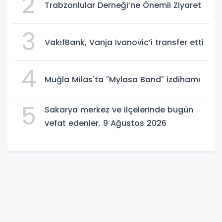
2
Trabzonlular Derneği’ne Önemli Ziyaret
3
VakıfBank, Vanja Ivanovic’i transfer etti
4
Muğla Milas'ta ″Mylasa Band″ izdihamı
5
Sakarya merkez ve ilçelerinde bugün
vefat edenler. 9 Ağustos 2026