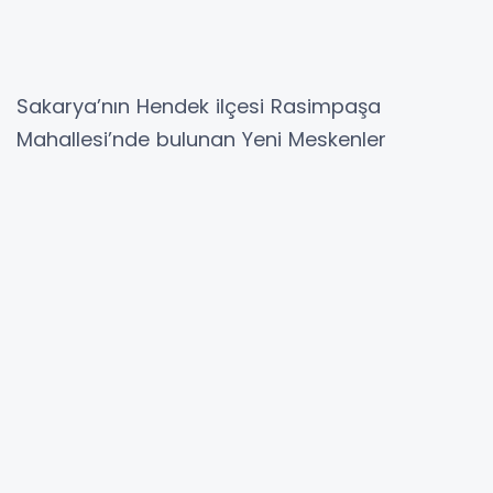
Sakarya’nın Hendek ilçesi Rasimpaşa
Mahallesi’nde bulunan Yeni Meskenler
Camii’nde hayata geçirilen anlamlı uygulama,
mahalle sakinleri ve cami cemaatinin takdirini
topladı.
Camide beş vakit namazda düzenli olarak saf
tutan yaklaşık 30 kişilik cemaat, Peygamber
Efendimiz Hz. Muhammed’in (S.A.V.) sünnet-i
seniyyesine uygun bir anlayışla, tek tip beyaz
cübbe uygulamasını hayata geçirdi. Ortaya
çıkan görüntü ise camide manevi atmosferi
daha da güçlendirdi.