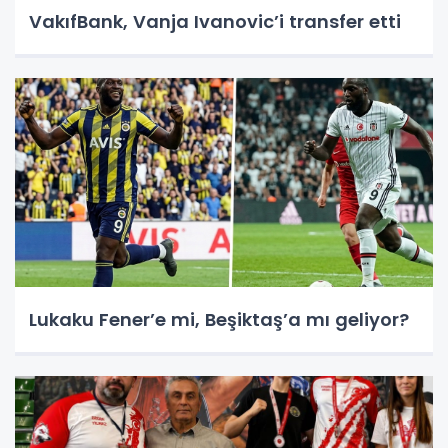
VakıfBank, Vanja Ivanovic’i transfer etti
Lukaku Fener’e mi, Beşiktaş’a mı geliyor?