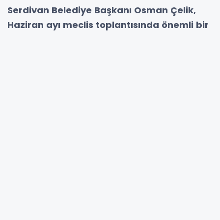
Serdivan Belediye Başkanı Osman Çelik,
Haziran ayı meclis toplantısında önemli bir
gelişmeyi kamuoyuyla paylaştı. Başkan
Çelik, ilçenin en kıymetli sosyal yaşam
alanlarından biri olan Gölpark 1. Etap
tesislerinin yeniden belediye bünyesine
kazandırıldığını ve işletmesinin belediyeye
geçeceğini duyurdu. Kentin doğal ve sosyal
dokusunu koruyarak halka doğrudan
hizmet sunmayı amaçlayan bu hamle,
Serdivanlıların rekreasyon alanlarından
daha etkin yararlanmasını hedefliyor.