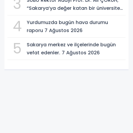
3
SUBÜ Rektör Adayı Prof. Dr. Ali ÇORUH;
“Sakarya’ya değer katan bir üniversite
inşa etmek istiyorum”
4
Yurdumuzda bugün hava durumu
raporu 7 Ağustos 2026
5
Sakarya merkez ve ilçelerinde bugün
vefat edenler. 7 Ağustos 2026