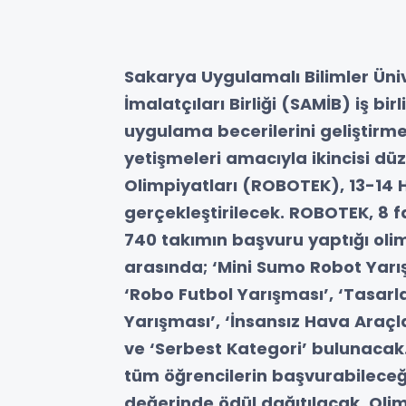
Sakarya Uygulamalı Bilimler Üni
İmalatçıları Birliği (SAMİB) iş bir
uygulama becerilerini geliştirmel
yetişmeleri amacıyla ikincisi d
Olimpiyatları (ROBOTEK), 13-14 
gerçekleştirilecek. ROBOTEK, 8 f
740 takımın başvuru yaptığı olim
arasında; ‘Mini Sumo Robot Yarış
‘Robo Futbol Yarışması’, ‘Tasarl
Yarışması’, ‘İnsansız Hava Araçl
ve ‘Serbest Kategori’ bulunacak
tüm öğrencilerin başvurabileceğ
değerinde ödül dağıtılacak. Olim