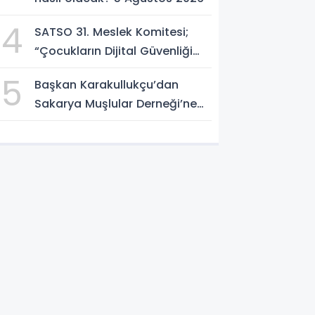
4
SATSO 31. Meslek Komitesi;
“Çocukların Dijital Güvenliği
Öncelik Olmalı”
5
Başkan Karakullukçu’dan
Sakarya Muşlular Derneği’ne
ziyaret