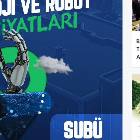
B
T
A