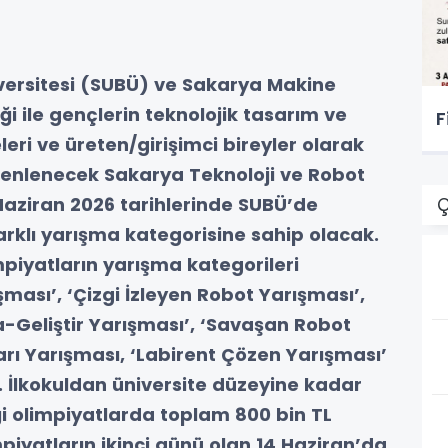
versitesi (SUBÜ) ve Sakarya Makine
liği ile gençlerin teknolojik tasarım ve
F
eri ve üreten/girişimci bireyler olarak
üzenlenecek Sakarya Teknoloji ve Robot
Haziran 2026 tarihlerinde SUBÜ’de
Ç
arklı yarışma kategorisine sahip olacak.
piyatların yarışma kategorileri
ması’, ‘Çizgi İzleyen Robot Yarışması’,
a-Geliştir Yarışması’, ‘Savaşan Robot
arı Yarışması, ‘Labirent Çözen Yarışması’
. İlkokuldan üniversite düzeyine kadar
i olimpiyatlarda toplam 800 bin TL
piyatların ikinci günü olan 14 Haziran’da