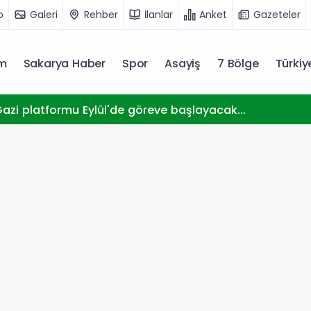
o
Galeri
Rehber
İlanlar
Anket
Gazeteler
m
Sakarya Haber
Spor
Asayiş
7 Bölge
Türki
zi platformu Eylül'de göreve başlayacak...