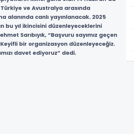
Türkiye ve Avustralya arasında
 alanında canlı yayınlanacak. 2025
ın bu yıl ikincisini düzenleyeceklerini
 Mehmet Sarıbıyık, “Başvuru sayımız geçen
i. Keyifli bir organizasyon düzenleyeceğiz.
ımızı davet ediyoruz” dedi.