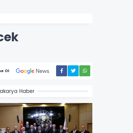
cek
e Ol
akarya Haber