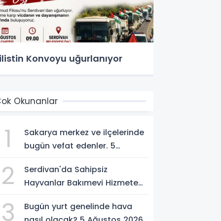
ilistin Konvoyu uğurlanıyor
ok Okunanlar
1
Sakarya merkez ve ilçelerinde
bugün vefat edenler. 5
Ağustos 2026
2
Serdivan'da Sahipsiz
Hayvanlar Bakımevi Hizmete
Açılıyor; Can Dostlara Güvenli
3
Bugün yurt genelinde hava
Yuva
nasıl olacak? 5 Ağustos 2026