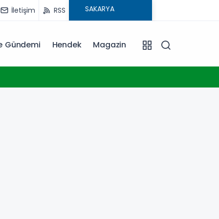
İletişim
RSS
ye Gündemi
Hendek
Magazin
18:30
Trabz