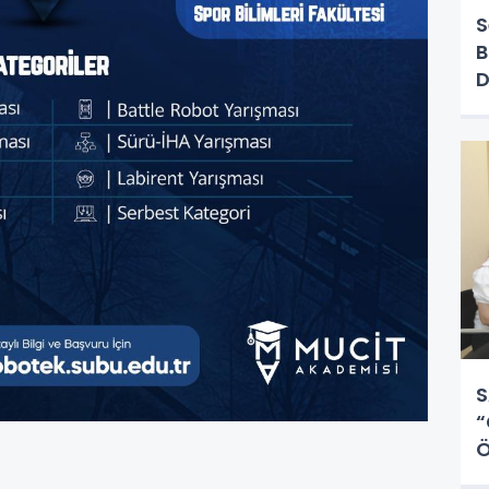
S
B
D
S
“
Ö