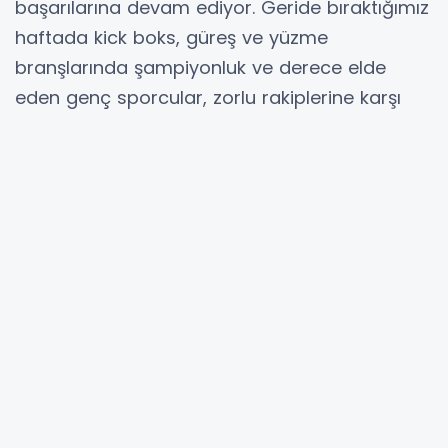
başarılarına devam ediyor. Geride bıraktığımız
haftada kick boks, güreş ve yüzme
branşlarında şampiyonluk ve derece elde
eden genç sporcular, zorlu rakiplerine karşı
sergiledikleri performansla göz dolduruyor.
SAKARYA (İGFA) -
Sakarya Büyükşehir
Belediyesi Spor Kulübü sporcuları ulusal ve
uluslararası arenada başarılarına devam
ediyor.
KİCK BOKS’TA DÜNYA BİRİNCİSİ
Son olarak Antalya’da gerçekleştirilen Turkish
Open Wako World Cup Şampiyonası’nda
mindere çıkan Milli sporcularımız Ayşe Kaplan