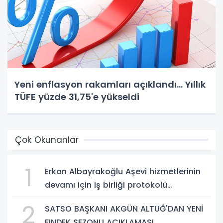
Yeni enflasyon rakamları açıklandı... Yıllık
TÜFE yüzde 31,75'e yükseldi
Çok Okunanlar
1
Erkan Albayrakoğlu Aşevi hizmetlerinin
devamı için iş birliği protokolü
imzalandı.
2
SATSO BAŞKANI AKGÜN ALTUĞ'DAN YENİ
FINDEK SEZONU AÇIKLAMASI