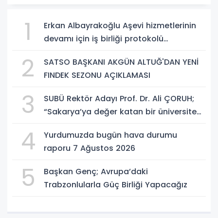
1
Erkan Albayrakoğlu Aşevi hizmetlerinin
devamı için iş birliği protokolü
imzalandı.
2
SATSO BAŞKANI AKGÜN ALTUĞ'DAN YENİ
FINDEK SEZONU AÇIKLAMASI
3
SUBÜ Rektör Adayı Prof. Dr. Ali ÇORUH;
“Sakarya’ya değer katan bir üniversite
inşa etmek istiyorum”
4
Yurdumuzda bugün hava durumu
raporu 7 Ağustos 2026
5
Başkan Genç; Avrupa’daki
Trabzonlularla Güç Birliği Yapacağız