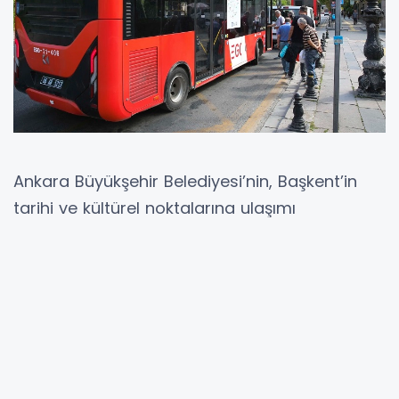
Ankara Büyükşehir Belediyesi’nin, Başkent’in
tarihi ve kültürel noktalarına ulaşımı
kolaylaştırmak amacıyla hizmete sunduğu
402 numaralı “Başkent Kültür Turu” hattı
seferleri Kurban Bayramı boyunca da devam
edecek.
ANKARA (İGFA) - Haftanın 7 günü hizmet
veren hat, Ulus’tan Kale’ye, Hamamönü’nden